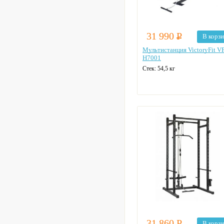
31 990
Р
В корз
Мультистанция VictoryFit VF
H7001
Стек:
54,5 кг
31 860
Р
В корз