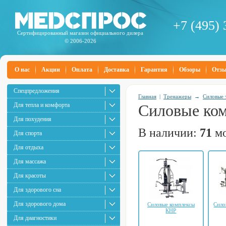
+7 (495) 
Сертифицированный магазин официального дилера
© 2006-2026
О нас
Акции
Оплата
Доставка
Гарантия
Обзоры
Отз
Спецпредложения
Главная
|
Тренажеры
→
Силовые 
Для тепла и комфорта
Силовые ком
Для похудения
В наличии:
71
мо
Для спорта
Для отдыха
Для массажа
Для красоты
Для здорового сна
Для здорового дома
Силовые комплексы
Сило
КНР
Для диагностики