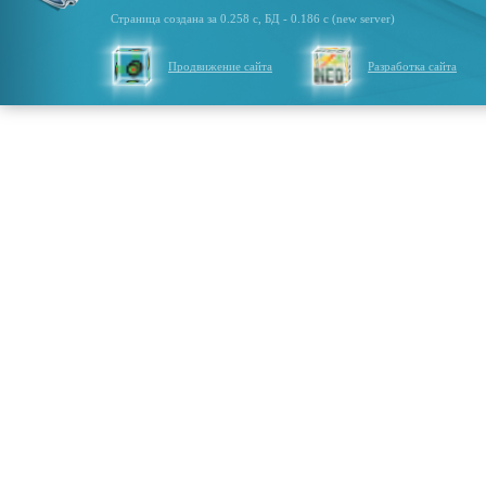
Страница создана за 0.258 с, БД - 0.186 с (new server)
Продвижение сайта
Разработка сайта