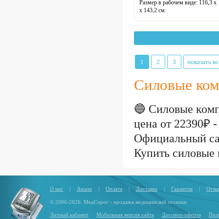
Размер в рабочем виде:
116,3 х 
х 143,2 см
Размер упаковки:
141 х 37 х 19 
Вес упаковки:
32 кг
Вес нетто:
30 кг
Максимальная нагрузка:
300 кг
Профиль рамы:
70 х 50 х 2 мм
Размер сиденья:
32 х 26 см
1
2
3
показать вс
Гарантия:
12 месяцев
Силовые ком
🔵 Силовые комп
цена от 22390₽ 
Официальный са
Купить силовые 
О нас
|
Акции
|
Оплата
|
Доставка
|
Гарантия
|
Отзы
© 2006-2026. МедСпрос - продажа медицинской техники
Личный кабинет
Мобильная версия сайта
Договор-оферта
Пол