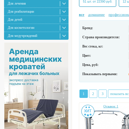
51 шт. от 22390 руб.
12 ш
Для лечения
Для реабилитации
все
домашние
профессион
Для детей
Для косметологии
Бренд:
Для медучреждений
Страна производителя:
Вес стека, кг:
Цвет:
Цена, руб:
Показывать первыми:
1
2
3
показать вс
Отзывов: 1