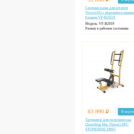
Силовая рама для штанги
VictoryFit c верхним и нижн
блоком VF-B2019
Модель:
VF-B2019
Размер в рабочем состоянии
(ДxШxВ):
140*107*204 см
Материал:
Стальной профиль 5
мм, 1,5 мм
Максимальная нагрузка:
250 кг
Размеры упаковки:
1 место —
209×32×14 см, 2 место — 203×
см.
63 890
Р
В корз
Тренажер для полуприседа
(Standing Hip Thrust) DFC
STONERISE D005