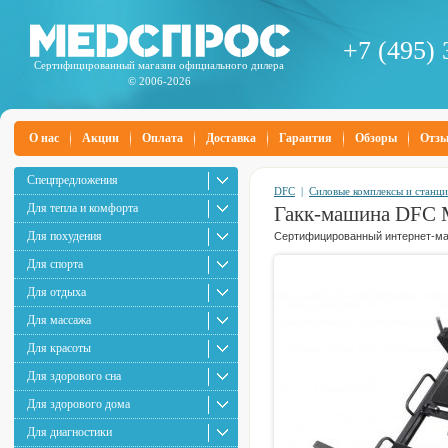
+7 (495) 
Сертифицированный магазин официального дилера
© 2006-2026
О нас
Акции
Оплата
Доставка
Гарантия
Обзоры
Отз
Спецпредложения
DFC
|
Силовые комплексы и станц
Для тепла и комфорта
Гакк-машина DF
Для похудения
Сертифицированный интернет-маг
Для спорта
Для отдыха
Для массажа
Для красоты
Для здорового сна
Для здорового дома
Для диагностики