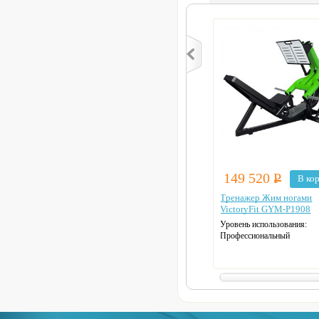
149 520
Р
В ко
Тренажер Жим ногами
VictoryFit GYM-P1908
Уровень использования:
Профессиональный
Тип нагрузки:
Дисковая
Максимальная нагрузка:
30
Максимальный вес пользов
200 кг