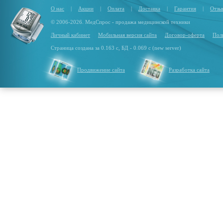
О нас
|
Акции
|
Оплата
|
Доставка
|
Гарантия
|
Отзы
© 2006-2026. МедСпрос - продажа медицинской техники
Личный кабинет
Мобильная версия сайта
Договор-оферта
Пол
Страница создана за 0.163 с, БД - 0.069 с (new server)
Продвижение сайта
Разработка сайта