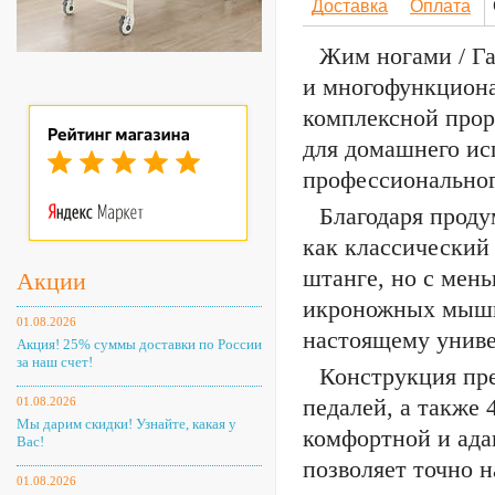
Доставка
Оплата
Жим ногами / 
и многофункциона
комплексной прор
для домашнего ис
профессиональног
Благодаря проду
как классический
штанге, но с мен
Акции
икроножных мышц 
01.08.2026
настоящему унив
Акция! 25% суммы доставки по России
за наш счет!
Конструкция пре
педалей, а также
01.08.2026
Мы дарим скидки! Узнайте, какая у
комфортной и ада
Вас!
позволяет точно н
01.08.2026