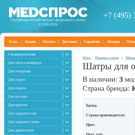
+7 (495) 
Сертифицированный магазин официального дилера
© 2006-2026
О нас
Акции
Оплата
Доставка
Гарантия
Обзоры
Отз
Спецпредложения
Helex
|
Палатки и тенты
→
Шатр
Для тепла и комфорта
Шатры для о
Для похудения
В наличии:
3
мод
Для спорта
Страна бренда:
Для отдыха
Для массажа
Для красоты
Бренд:
Для здорового сна
Страна производителя:
Для здорового дома
Цвет:
Для диагностики
Цена, руб: