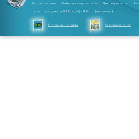
Личный кабинет
Мобильная версия сайта
Договор-оферта
Пол
Страница создана за 0.148 с, БД - 0.080 с (new server)
Продвижение сайта
Разработка сайта