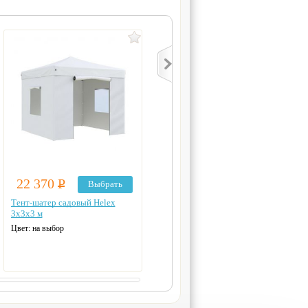
22 370
Р
35 650
Р
Выбрать
В корзину
Тент-шатер садовый Helex
Тент садовый Green Glade
3x3х3 м
72405
Цвет: на выбор
Производитель:
Green Glade
Основной материал:
полиэстер
Основной цвет:
бежевый
Вес нетто:
31,3 кг