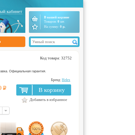
ый кабинет
В вашей корзине
Товаров:
0
шт.
На сумму:
0
р.
ы
Код товара: 32752
авка. Официальная гарантия.
Бренд:
Helex
0
Р
В корзину
Добавить в избранное