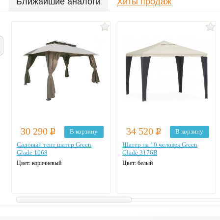
Ближайшие аналоги
Хиты продаж
30 290
Р
34 520
Р
В корзину
В корзину
Садовый тент шатер Green
Шатер на 10 человек Green
Glade 1068
Glade 3176В
Цвет: коричневый
Цвет: белый