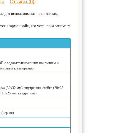
ры
Отзывы (0)
е для использования на пикниках,
тся «гармошкой», его установка занимает
20D с водоотталкивающим покрытием и
тойчивый к выгоранию
ойка (32x32 мм); внутренняя стойка (28x28
 (13x25 мм, квадратные)
 (черная)