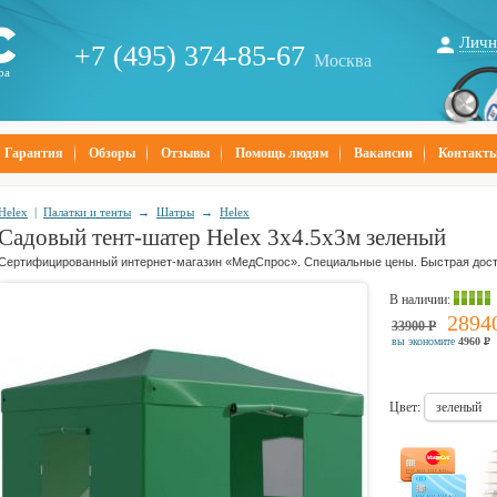
Личн
+7 (495) 374-85-67
Москва
ра
Гарантия
Обзоры
Отзывы
Помощь людям
Вакансии
Контакт
Helex
|
Палатки и тенты
→
Шатры
→
Helex
Садовый тент-шатер Helex 3x4.5х3м
зеленый
Сертифицированный интернет-магазин «МедСпрос». Специальные цены. Быстрая дост
В наличии
:
2894
33900
Р
вы экономите
4960
Р
Цвет:
зеленый