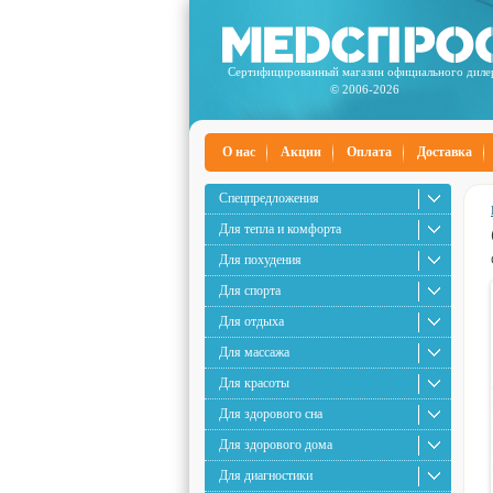
Сертифицированный магазин официального диле
© 2006-2026
О нас
Акции
Оплата
Доставка
Спецпредложения
Для тепла и комфорта
Для похудения
Для спорта
Для отдыха
Для массажа
Для красоты
Для здорового сна
Для здорового дома
Для диагностики