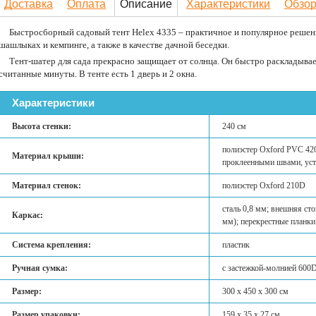
Доставка
Оплата
Описание
Характеристики
Обзо
Быстросборный садовый тент Helex 4335 – практичное и популярное решени
шашлыках и кемпинге, а также в качестве дачной беседки.
Тент-шатер для сада прекрасно защищает от солнца. Он быстро раскладывае
считанные минуты. В тенте есть 1 дверь и 2 окна.
Характеристики
Высота стенки:
240 см
полиэстер Oxford PVC 4
Материал крыши:
проклеенными швами, ус
Материал стенок:
полиэстер Oxford 210D
сталь 0,8 мм; внешняя ст
Каркас:
мм); перекрестные планки
Система крепления:
пластик
Ручная сумка:
с застежкой-молнией 600D
Размер:
300 x 450 х 300 см
Размер упаковки:
159 x 35 x 27 см