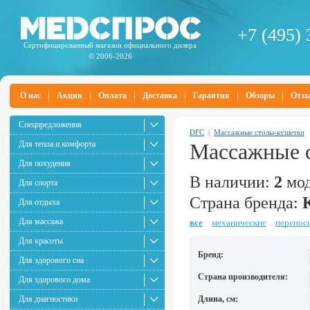
+7 (495) 
Сертифицированный магазин официального дилера
© 2006-2026
О нас
Акции
Оплата
Доставка
Гарантия
Обзоры
Отз
Спецпредложения
DFC
|
Массажные столы-кушетки
Для тепла и комфорта
Массажные 
Для похудения
В наличии:
2
мод
Для спорта
Страна бренда:
Для отдыха
Для массажа
все
механические
перенос
Для красоты
Бренд:
Для здорового сна
Страна производителя:
Для здорового дома
Для диагностики
Длина, см: