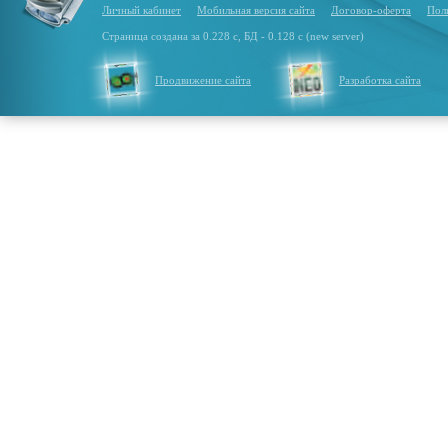
Личный кабинет
Мобильная версия сайта
Договор-оферта
Пол
Страница создана за 0.228 с, БД - 0.128 с (new server)
Продвижение сайта
Разработка сайта