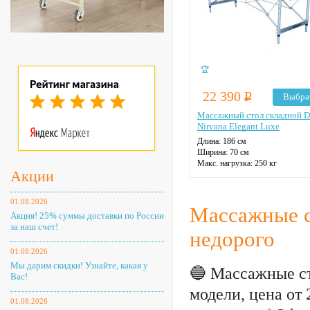
🏆
22 390
Р
Выбра
Массажный стол складной 
Nirvana Elegant Luxe
Длина: 186 см
Ширина: 70 см
Макс. нагрузка: 250 кг
Акции
Количество секций: 2
Подголовник
Вырез для лица
01.08.2026
Регулировка угла наклона
Массажные 
Акция! 25% суммы доставки по России
Цвет: на выбор
за наш счет!
недорого
01.08.2026
Мы дарим скидки! Узнайте, какая у
🔵 Массажные с
Вас!
модели, цена от
01.08.2026