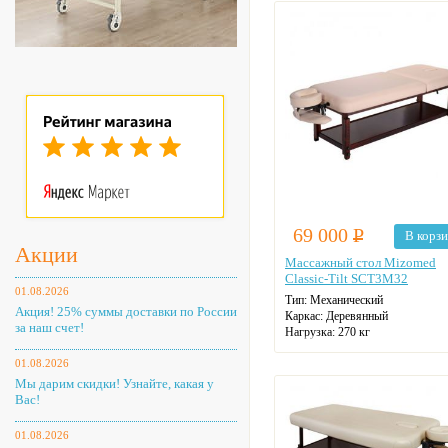
69 000
Р
В корз
Акции
Массажный стол Mizomed
Classic-Tilt SCT3M32
01.08.2026
Тип:
Механический
Акция! 25% суммы доставки по России
Каркас:
Деревянный
за наш счет!
Нагрузка:
270 кг
Вес товара:
44 кг
01.08.2026
Кол-во секций:
2
Регулировка высоты:
Есть
Мы дарим скидки! Узнайте, какая у
Минимальная высота:
65 см
Вас!
Максимальная высота:
90.5 см
01.08.2026