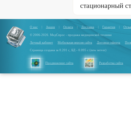
стационарный с
О нас
|
Акции
|
Оплата
|
Доставка
|
Гарантия
|
Отзы
© 2006-2026. МедСпрос - продажа медицинской техники
Личный кабинет
Мобильная версия сайта
Договор-оферта
Пол
Страница создана за 0.201 с, БД - 0.095 с (new server)
Продвижение сайта
Разработка сайта