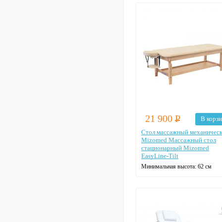
82 см
21 900
Р
В корз
Стол массажный механичес
Mizomed Массажный стол
стационарный Mizomed
EasyLine-Tilt
Минимальная высота:
62 см
Максимальная высота:
82 см
Длина (см):
186
Ширина (см):
70