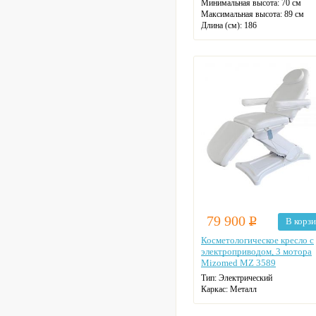
Минимальная высота:
70 см
Максимальная высота:
89 см
Длина (см):
186
Ширина (см):
76
Подлокотники:
Нет
Колесная база:
Нет
79 900
Р
В корз
Косметологическое кресло с
электроприводом, 3 мотора
Mizomed MZ 3589
Тип:
Электрический
Каркас:
Металл
Нагрузка:
200 кг
Габаритные размеры:
188 x 88 x