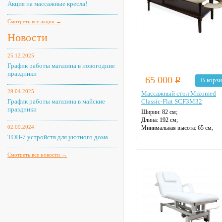
Акция на массажные кресла!
Смотреть все акции →
Новости
25.12.2025
График работы магазина в новогодние
праздники
65 000
Р
В корз
29.04.2025
Массажный стол Mizomed
График работы магазина в майские
Classic-Flat SCF3M32
праздники
Ширин:
82 см;
Длина:
192 см;
02.09.2024
Минимальная высота:
65 см,
максимальная — 90,5 см;
ТОП-7 устройств для уютного дома
Толщина наполнителя:
6 см;
Обивка:
полиуретан;
Смотреть все новости →