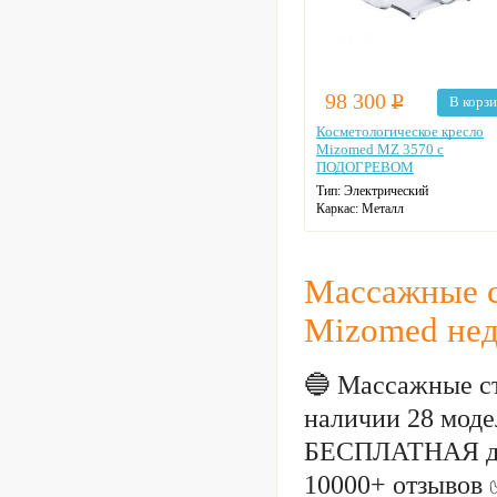
98 300
Р
В корз
Косметологическое кресло
Mizomed MZ 3570 с
ПОДОГРЕВОМ
Тип:
Электрический
Каркас:
Металл
Нагрузка:
200 кг
Габаритные размеры:
185*81*59
см
Массажные с
Mizomed нед
🔵 Массажные с
наличии 28 модел
БЕСПЛАТНАЯ до
10000+ отзывов