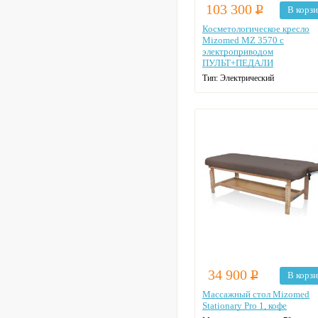
103 300
Р
В корз
Косметологическое кресло
Mizomed MZ 3570 с
электроприводом
ПУЛЬТ+ПЕДАЛИ
Тип:
Электрический
Каркас:
Металл
Нагрузка:
200 кг
Габаритные размеры:
185*81*59
см
34 900
Р
В корз
Массажный стол Mizomed
Stationary Pro 1, кофе