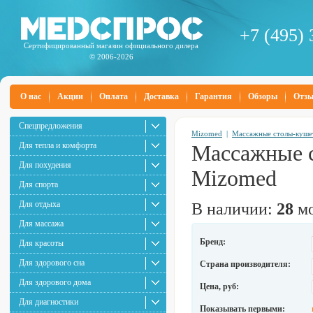
+7 (495) 
Сертифицированный магазин официального дилера
© 2006-2026
О нас
Акции
Оплата
Доставка
Гарантия
Обзоры
Отз
Спецпредложения
Mizomed
|
Массажные столы-куше
Для тепла и комфорта
Массажные 
Для похудения
Mizomed
Для спорта
Для отдыха
В наличии:
28
мо
Для массажа
Бренд:
Для красоты
Для здорового сна
Страна производителя:
Для здорового дома
Цена, руб:
Для диагностики
Показывать первыми: