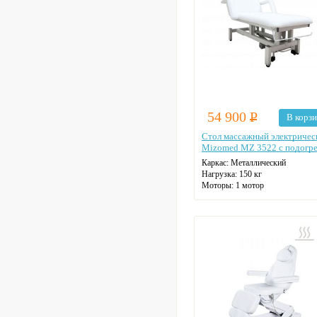
54 900
Р
В корз
Стол массажный электричес
Mizomed MZ 3522 с подогр
Каркас:
Металлический
Нагрузка:
150 кг
Моторы:
1 мотор
Кол-во секций:
2