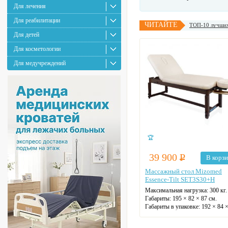
Для лечения
Для реабилитации
ЧИТАЙТЕ
ТОП-10 лучших
Для детей
Для косметологии
Для медучреждений
🏆
39 900
Р
В корз
Массажный стол Mizomed
Essence-Tilt SET3S30+H
Максимальная нагрузка:
300 кг.
Габариты:
195 × 82 × 87 см.
Габариты в упаковке:
192 × 84 ×
см.
Вес:
44 кг.