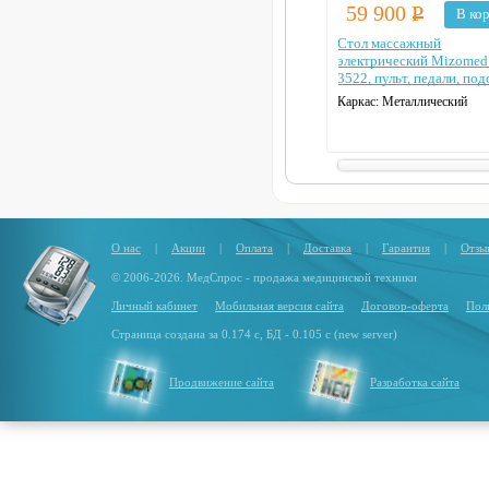
59 900
Р
В ко
Стол массажный
электрический Mizome
3522, пульт, педали, под
Каркас:
Металлический
Нагрузка (кг):
150 кг
Кол-во секций:
2
Моторы:
1 мотор
О нас
|
Акции
|
Оплата
|
Доставка
|
Гарантия
|
Отзы
© 2006-2026. МедСпрос - продажа медицинской техники
Личный кабинет
Мобильная версия сайта
Договор-оферта
Пол
Страница создана за 0.174 с, БД - 0.105 с (new server)
Продвижение сайта
Разработка сайта