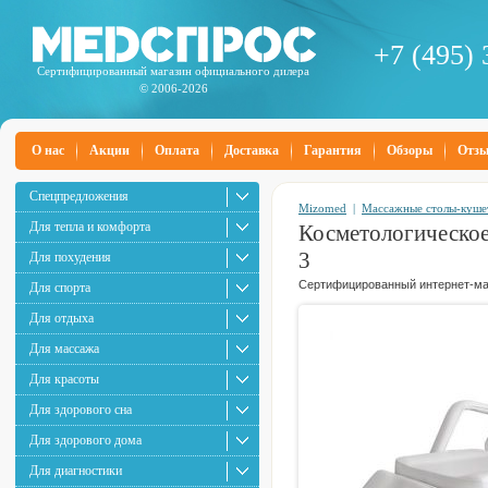
+7 (495) 
Сертифицированный магазин официального дилера
© 2006-2026
О нас
Акции
Оплата
Доставка
Гарантия
Обзоры
Отз
Спецпредложения
Mizomed
|
Массажные столы-куше
Для тепла и комфорта
Косметологическое
3
Для похудения
Сертифицированный интернет-маг
Для спорта
Для отдыха
Для массажа
Для красоты
Для здорового сна
Для здорового дома
Для диагностики