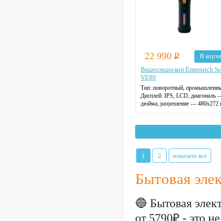
22 990
Р
В корз
Видеоэндоскоп Ermenrich S
VE80
Тип:
поворотный, промышленны
Дисплей:
IPS, LCD, диагональ —
дюйма, разрешение — 480x272 
Количество камер:
1 поворотная
Угол обзора камеры:
90°.
Диаметр камеры:
6,2 мм.
Осветитель камеры:
6 диодов.
1
2
показать все
Бытовая эле
🔵 Бытовая элек
от 5790₽ - это 