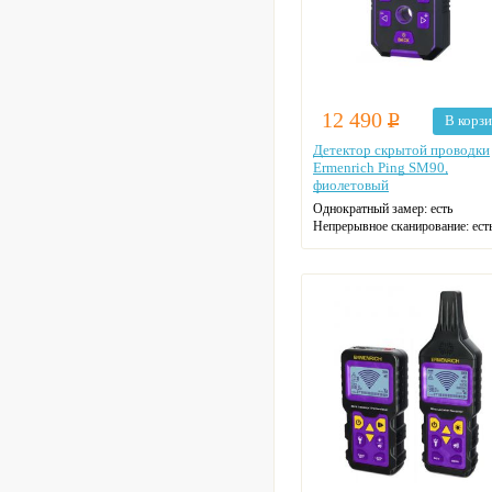
12 490
Р
В корз
Детектор скрытой проводки
Ermenrich Ping SM90,
фиолетовый
Однократный замер:
есть
Непрерывное сканирование:
ест