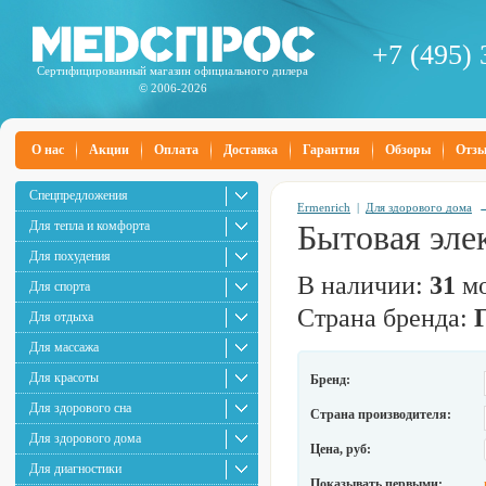
+7 (495) 
Сертифицированный магазин официального дилера
© 2006-2026
О нас
Акции
Оплата
Доставка
Гарантия
Обзоры
Отз
Спецпредложения
Ermenrich
|
Для здорового дома
Для тепла и комфорта
Бытовая эле
Для похудения
В наличии:
31
мо
Для спорта
Страна бренда:
Для отдыха
Для массажа
Для красоты
Бренд:
Для здорового сна
Страна производителя:
Для здорового дома
Цена, руб:
Для диагностики
Показывать первыми: