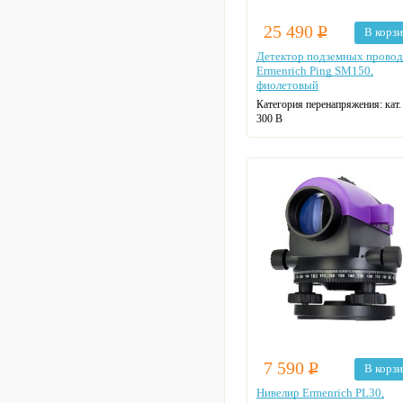
25 490
Р
В корз
Детектор подземных провод
Ermenrich Ping SM150,
фиолетовый
Категория перенапряжения:
кат. 
300 В
Степень загрязнения:
2
7 590
Р
В корз
Нивелир Ermenrich PL30,