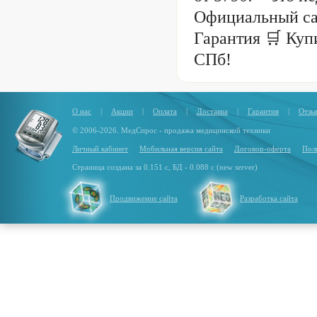
Официальный са
Гарантия 🛒 Куп
СПб!
О нас
|
Акции
|
Оплата
|
Доставка
|
Гарантия
|
Отзы
© 2006-2026. МедСпрос - продажа медицинской техники
Личный кабинет
Мобильная версия сайта
Договор-оферта
Пол
Страница создана за 0.151 с, БД - 0.088 с (new server)
Продвижение сайта
Разработка сайта