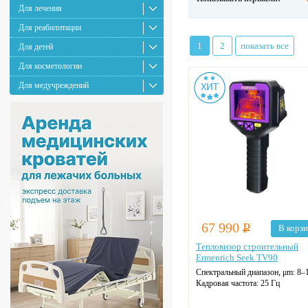
Для лечения
Для реабилитации
1
2
показать все
Для детей
Для косметологии
Для медучреждений
67 990
Р
В корз
Тепловизор строительный
Ermenrich Seek TV90
Спектральный диапазон, μm:
8–
Кадровая частота:
25 Гц