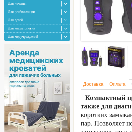
Для лечения
Для реабилитации
Для детей
Для косметологии
Для медучреждений
Доставка
Оплата
Компактный пр
также для диаг
коротких замыка
пар. Позволяет н
замыкания, но и 