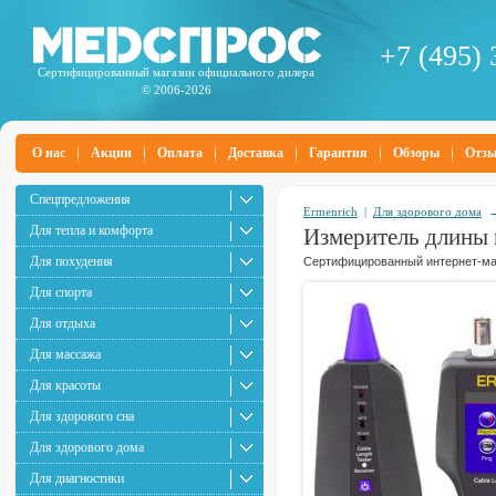
+7 (495) 
Сертифицированный магазин официального дилера
© 2006-2026
О нас
Акции
Оплата
Доставка
Гарантия
Обзоры
Отз
Спецпредложения
Ermenrich
|
Для здорового дома
Для тепла и комфорта
Измеритель длины 
Для похудения
Сертифицированный интернет-маг
Для спорта
Для отдыха
Для массажа
Для красоты
Для здорового сна
Для здорового дома
Для диагностики