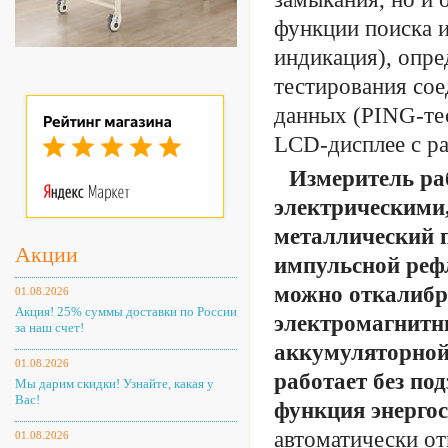
функции поиска и
индикация), опре
тестирования сое
данных (PING-те
LCD-дисплее с р
Измеритель раб
электрическими
металлический 
Акции
импульсной реф
можно откалибр
01.08.2026
Акция! 25% суммы доставки по России
электромагнитны
за наш счет!
аккумуляторной
01.08.2026
работает без под
Мы дарим скидки! Узнайте, какая у
Вас!
функция энерго
автоматически от
01.08.2026