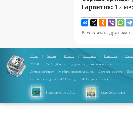
Гарантия:
12 мес
Расскажите друзьям о
О нас
|
Акции
|
Оплата
|
Доставка
|
Гарантия
|
Отзы
© 2006-2026. МедСпрос - продажа медицинской техники
Личный кабинет
Мобильная версия сайта
Договор-оферта
Пол
Страница создана за 0.113 с, БД - 0.051 с (new server)
Продвижение сайта
Разработка сайта