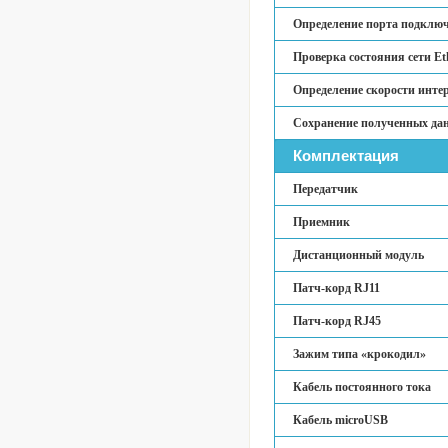
Определение порта подключ
Проверка состояния сети Eth
Определение скорости интер
Сохранение полученных да
Комплектация
Передатчик
Приемник
Дистанционный модуль
Патч-корд RJ11
Патч-корд RJ45
Зажим типа «крокодил»
Кабель постоянного тока
Кабель microUSB