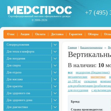
+7 (495) 
Сертифицированный магазин официального дилера
© 2006-2026
О нас
Акции
Оплата
Доставка
Гарантия
Обзоры
Отз
Спецпредложения
Главная
|
Кардиотренажеры
→
Ве
Для тепла и комфорта
Вертикальн
Для похудения
В наличии:
10
мо
Для спорта
все
недорогие (бюджетные)
Для отдыха
механические
магнитные
м
Для массажа
до 180 кг
складные
компак
для реабилитации (реабилита
Для красоты
для похудения
с мультимеди
Для здорового сна
Для здорового дома
Бренд:
Для диагностики
Страна производителя: