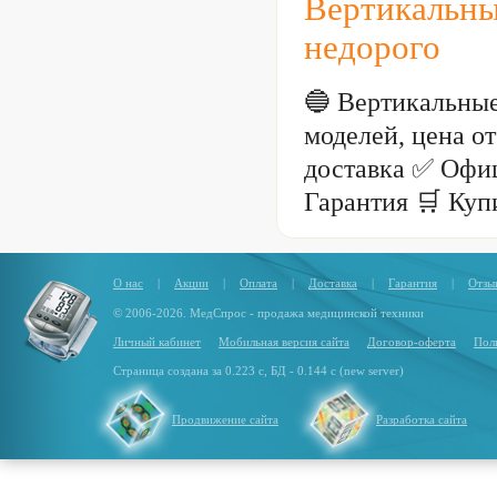
Вертикальны
недорого
🔵 Вертикальные
моделей, цена о
доставка ✅ Офи
Гарантия 🛒 Куп
О нас
|
Акции
|
Оплата
|
Доставка
|
Гарантия
|
Отзы
© 2006-2026. МедСпрос - продажа медицинской техники
Личный кабинет
Мобильная версия сайта
Договор-оферта
Пол
Страница создана за 0.223 с, БД - 0.144 с (new server)
Продвижение сайта
Разработка сайта