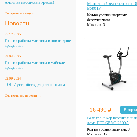
Акция на массажные кресла!
Магнитный велотренажер D
B5901P
Смотреть все акции →
Кол-во уровней нагрузки:
бесступенчатая
Новости
Маховик: 3 кг
Макс. нагрузка: 110 кг
25.12.2025
Датчики пульса
Цвет: белый
График работы магазина в новогодние
праздники
29.04.2025
График работы магазина в майские
праздники
02.09.2024
ТОП-7 устройств для уютного дома
Смотреть все новости →
16 490
Р
В корз
Велотренажер вертикальный
дома DFC GBYQ-2309A
Кол-во уровней нагрузки: 8
Маховик: 3 кг