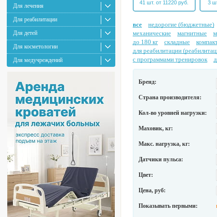
41 шт. от 11220 руб.
3 ш
Для лечения
Для реабилитации
все
недорогие (бюджетные)
Для детей
механические
магнитные
м
до 180 кг
складные
компак
Для косметологии
для реабилитации (реабилита
с программами тренировок
д
Для медучреждений
Бренд:
Страна производителя:
Кол-во уровней нагрузки:
Маховик, кг:
Макс. нагрузка, кг:
Датчики пульса:
Цвет:
Цена, руб:
Показывать первыми: