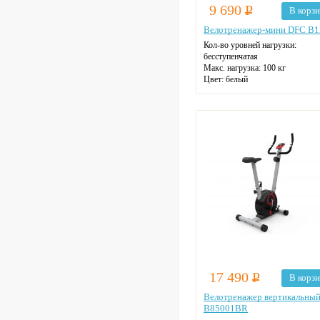
9 690
Р
В корз
Велотренажер-мини DFC B
Кол-во уровней нагрузки:
бесступенчатая
Макс. нагрузка: 100 кг
Цвет: белый
17 490
Р
В корз
Велотренажер вертикальны
B85001BR