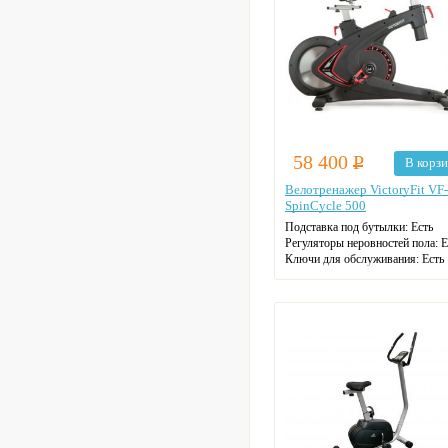
58 400
Р
В корз
Велотренажер VictoryFit VF-
SpinCycle 500
Подставка под бутылки:
Есть
Регуляторы неровностей пола:
Е
Ключи для обслуживания:
Есть
Регулировка сидения по вертика
Да
Регулировка сидения по горизон
Да
Транспортировочные ролики:
Д