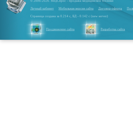
© 2006-2026. МедСпрос - продажа медицинской техники
Личный кабинет
Мобильная версия сайта
Договор-оферта
Пол
Страница создана за 0.214 с, БД - 0.142 с (new server)
Продвижение сайта
Разработка сайта