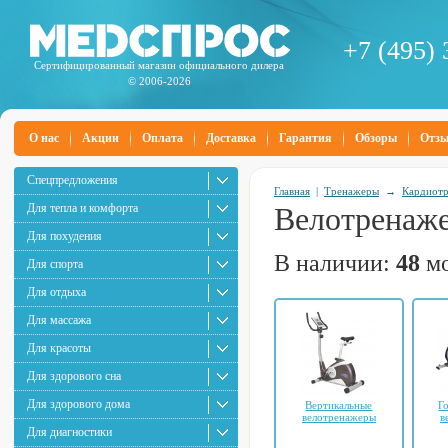
+7 (495) 
Сертифицированный магазин официального дилера
© 2006-2026
О нас
Акции
Оплата
Доставка
Гарантия
Обзоры
Отз
Спецпредложения
Главная
|
Тренажеры
→
Кардиот
Для тепла и комфорта
Велотренаж
Для похудения
В наличии:
48
мо
Для спорта
Для отдыха
Для массажа
Для красоты
Для здорового сна
Для здорового дома
Вертикальные
Г
велотренажеры
в
Для диагностики