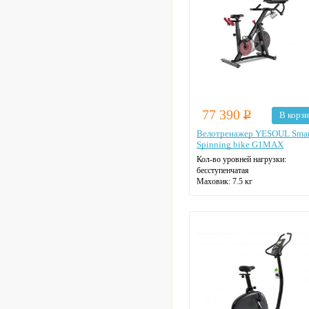
77 390
Р
В корз
Велотренажер YESOUL Smar
Spinning bike G1MAX
Кол-во уровней нагрузки:
бесступенчатая
Маховик: 7.5 кг
Макс. нагрузка: 130 кг
Цвет: черный