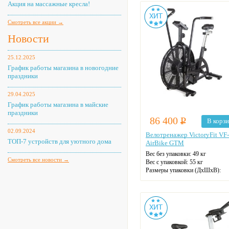
Акция на массажные кресла!
Смотреть все акции →
Новости
25.12.2025
График работы магазина в новогодние
праздники
29.04.2025
График работы магазина в майские
праздники
86 400
Р
В корз
02.09.2024
Велотренажер VictoryFit VF-
ТОП-7 устройств для уютного дома
AirBike GTM
Вес без упаковки:
49 кг
Смотреть все новости →
Вес с упаковкой:
55 кг
Размеры упаковки (ДxШxВ):
128x30x83 см
Максимальный вес пользовател
кг