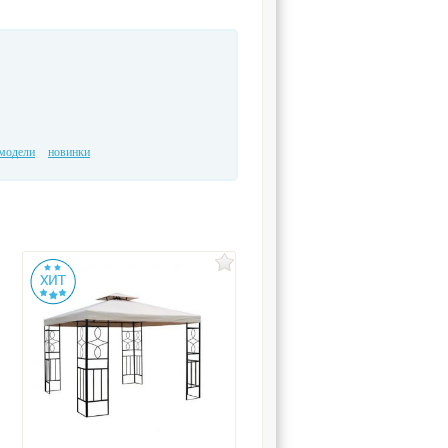
модели
новинки