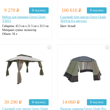
9 270
Р
106 610
Р
В корзину
В корзину
Набор для пикника Green Glade
Садовый тент шатер Green Glade
T3653
3019 (в 4-х местах)
Габариты:
43.5 см х 21.5 см х 33.5 см
Цвет: белый
Материал сумки:
полиэстер
Объем:
18 л
30 290
Р
14 060
Р
В корзину
В корзину
Садовый тент шатер Green Glade
Палатка пляжная Green Glade Rio