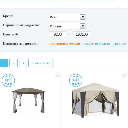
Бренд:
Все
Страна производителя:
Россия
Цена, руб:
-
Показывать первыми:
популярные модели
недорогие модели
премиум-
1
2
3
показать все