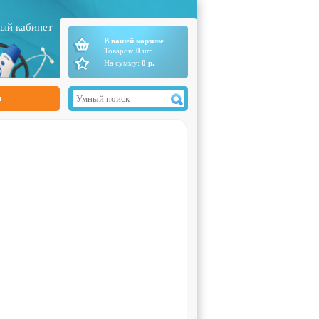
ый кабинет
В вашей корзине
Товаров:
0
шт.
На сумму:
0
р.
ы