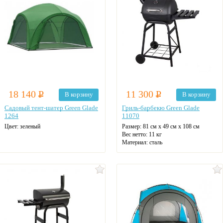
18 140
Р
11 300
Р
В корзину
В корзину
Садовый тент-шатер Green Glade
Гриль-барбекю Green Glade
1264
11070
Цвет: зеленый
Размер:
81 см x 49 см x 108 см
Вес нетто:
11 кг
Материал:
сталь