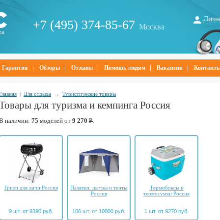
Личн
+7 (495) 374-85-67
Москва
ра
Гарантия
Обзоры
Отзывы
Помощь людям
Вакансии
Контакт
Главная
|
Для отдыха
→
Туристические товары
Товары для туризма и кемпинга Россия
В наличии:
75
моделей от
9 270
Р
.
Грили для дачи Россия
Палатки, шатры и тенты
Термобоксы и
Россия
термосумки Россия
9 шт. от 9390 руб.
106 шт. от 10000 руб.
1 шт. от 9270 руб.