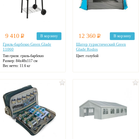
9 410
Р
12 360
Р
В корзину
В корзину
Гриль-барбекю Green Glade
Шатер туристический Green
11060
Glade Rodos
Тип гриля:
гриль-барбекю
Цвет: голубой
Размер:
84х48х117 см
Вес нетто:
11.6 кг