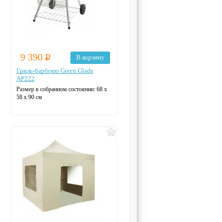
9 390
Р
В корзину
Гриль-барбекю Green Glade
AP222
Размер в собранном состоянии:
68 х
58 х 90 см