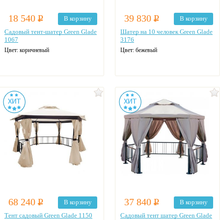
18 540
Р
39 830
Р
В корзину
В корзину
Садовый тент-шатер Green Glade
Шатер на 10 человек Green Glade
1067
3176
Цвет: коричневый
Цвет: бежевый
68 240
Р
37 840
Р
В корзину
В корзину
Тент садовый Green Glade 1150
Садовый тент шатер Green Glade