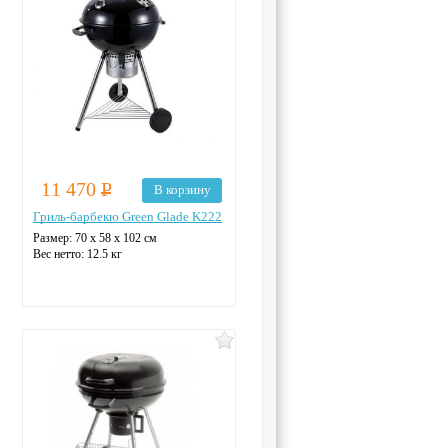
11 470
Р
В корзину
Гриль-барбекю Green Glade K222
Размер:
70 х 58 х 102 см
Вес нетто:
12.5 кг