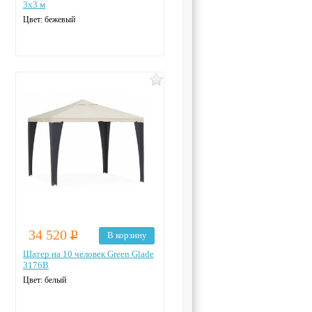
3х3 м
Цвет: бежевый
34 520
Р
В корзину
Шатер на 10 человек Green Glade
3176В
Цвет: белый