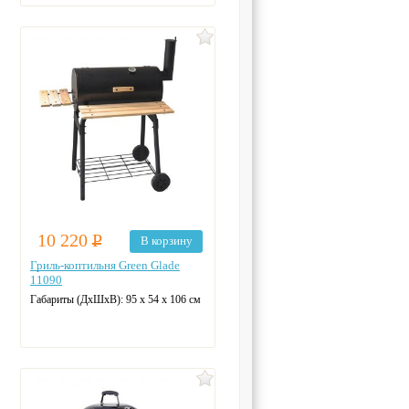
10 220
Р
В корзину
Гриль-коптильня Green Glade
11090
Габариты (ДхШхВ):
95 х 54 х 106 см