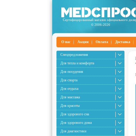
Сертифицированный магазин официального диле
© 2006-2026
О нас
Акции
Оплата
Доставка
Спецпредложения
Для тепла и комфорта
Для похудения
Для спорта
Для отдыха
Для массажа
Для красоты
Для здорового сна
Для здорового дома
Для диагностики