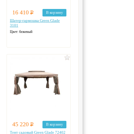
16 410
Р
В корзину
Шатер-гармошка Green Glade
3101
Цвет: бежевый
45 220
Р
В корзину
Тент садовый Green Glade 72402