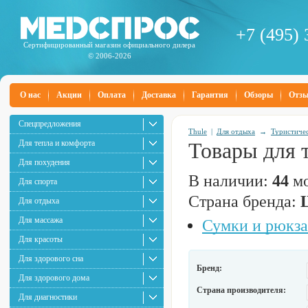
+7 (495) 
Сертифицированный магазин официального дилера
© 2006-2026
О нас
Акции
Оплата
Доставка
Гарантия
Обзоры
Отз
Спецпредложения
Thule
|
Для отдыха
→
Туристиче
Для тепла и комфорта
Товары для 
Для похудения
В наличии:
44
мо
Для спорта
Страна бренда:
Для отдыха
Для массажа
Сумки и рюкза
Для красоты
Для здорового сна
Бренд:
Для здорового дома
Страна производителя:
Для диагностики