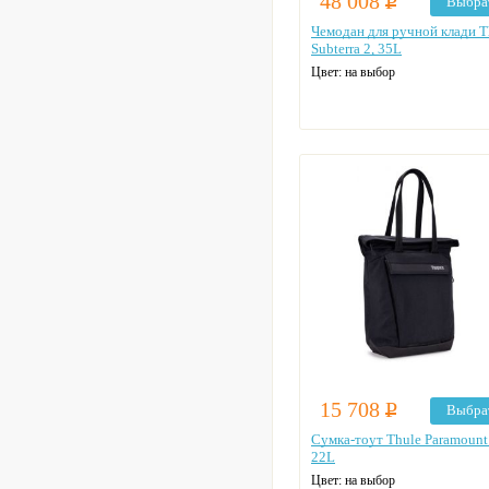
48 008
Р
Выбра
Чемодан для ручной клади T
Subterra 2, 35L
Цвет: на выбор
15 708
Р
Выбра
Сумка-тоут Thule Paramount
22L
Цвет: на выбор