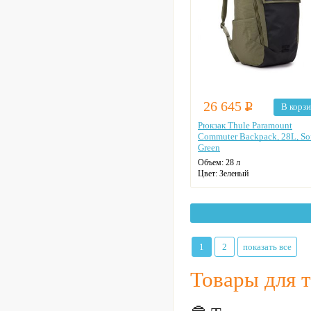
26 645
Р
В корз
Рюкзак Thule Paramount
Commuter Backpack, 28L, So
Green
Объем:
28 л
Цвет:
Зеленый
Материал:
Нейлон 420 ден
1
2
показать все
Товары для 