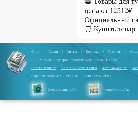
🔵 Товары для т
цена от 12512₽ 
Официальный са
🛒 Купить товар
О нас
|
Акции
|
Оплата
|
Доставка
|
Гарантия
|
Отзы
© 2006-2026. МедСпрос - продажа медицинской техники
Личный кабинет
Мобильная версия сайта
Договор-оферта
Пол
Страница создана за 0.194 с, БД - 0.096 с (new server)
Продвижение сайта
Разработка сайта