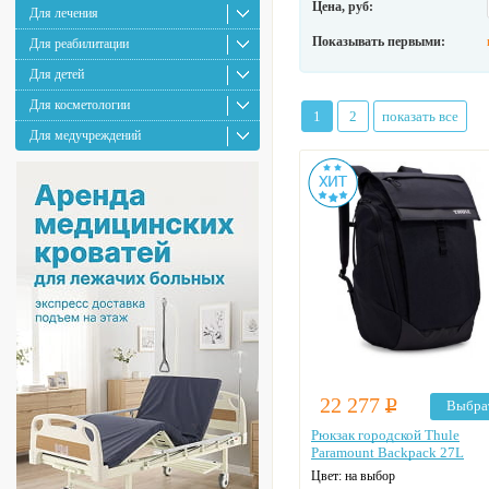
Цена, руб:
Для лечения
Показывать первыми:
Для реабилитации
Для детей
Для косметологии
1
2
показать все
Для медучреждений
22 277
Р
Выбра
Рюкзак городской Thule
Paramount Backpack 27L
Цвет: на выбор