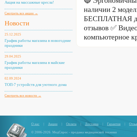
🔵 Эргономичные
Акция на массажные кресла!
наличии 2 модели
Смотреть все акции →
БЕСПЛАТНАЯ дос
Новости
отзывов ✅ Видео
25.12.2025
компьютерное кр
График работы магазина в новогодние
праздники
29.04.2025
График работы магазина в майские
праздники
02.09.2024
ТОП-7 устройств для уютного дома
Смотреть все новости →
О нас
|
Акции
|
Оплата
|
Доставка
|
Гарантия
|
Отзы
© 2006-2026. МедСпрос - продажа медицинской техники