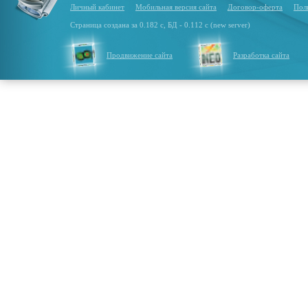
Личный кабинет
Мобильная версия сайта
Договор-оферта
Пол
Страница создана за 0.182 с, БД - 0.112 с (new server)
Продвижение сайта
Разработка сайта