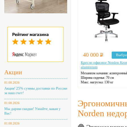
40 000
Р
Выбра
Кресло офисное Norden Kro
aluminium
Акции
Механизм качания: асинхронны
Ширина сиденья: 70 см
Макс. нагрузка: 130 кг
01.08.2026
Подголовник: регулируемый
Акция! 25% суммы доставки по России
Материал спинки: сетка
за наш счет!
Регулировка высоты
Крестовина: алюминиевая
Эргономичны
01.08.2026
Цвет: на выбор
Мы дарим скидки! Узнайте, какая у
Norden недо
Вас!
01.08.2026