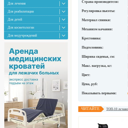
Страна производителя:
Для лечения
Регулировка высоты:
Для реабилитации
Для детей
Материал спинки:
Для косметологии
Механизм качания:
Для медучреждений
Крестовина:
Подголовник:
Ширина сиденья, см:
Макс. нагрузка, кг:
Цвет:
Цена, руб:
Показывать первыми:
ЧИТАЙТЕ
ТОП-10 лучших 