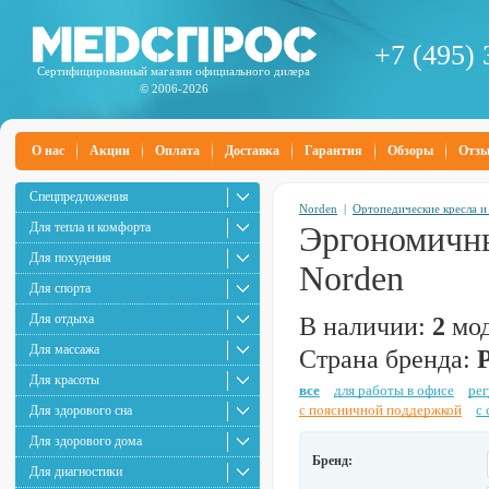
+7 (495) 
Сертифицированный магазин официального дилера
© 2006-2026
О нас
Акции
Оплата
Доставка
Гарантия
Обзоры
Отз
Спецпредложения
Norden
|
Ортопедические кресла и
Для тепла и комфорта
Эргономичны
Для похудения
Norden
Для спорта
Для отдыха
В наличии:
2
мод
Для массажа
Страна бренда:
Для красоты
все
для работы в офисе
ре
с поясничной поддержкой
с 
Для здорового сна
Для здорового дома
Бренд:
Для диагностики