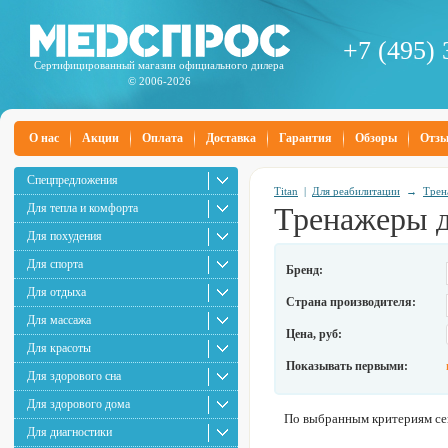
+7 (495) 
Сертифицированный магазин официального дилера
© 2006-2026
О нас
Акции
Оплата
Доставка
Гарантия
Обзоры
Отз
Спецпредложения
Titan
|
Для реабилитации
→
Трен
Для тепла и комфорта
Тренажеры д
Для похудения
Для спорта
Бренд:
Для отдыха
Страна производителя:
Для массажа
Цена, руб:
Для красоты
Показывать первыми:
Для здорового сна
Для здорового дома
По выбранным критериям сей
Для диагностики