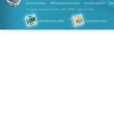
Личный кабинет
Мобильная версия сайта
Договор-оферта
Пол
Страница создана за 0.152 с, БД - 0.082 с (new server)
Продвижение сайта
Разработка сайта