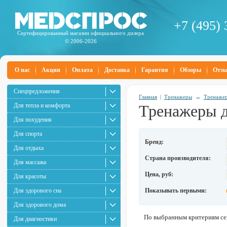
+7 (495) 
Сертифицированный магазин официального дилера
© 2006-2026
О нас
Акции
Оплата
Доставка
Гарантия
Обзоры
Отз
Спецпредложения
Главная
|
Тренажеры
→
Тренажер
Для тепла и комфорта
Тренажеры д
Для похудения
Для спорта
Бренд:
Для отдыха
Страна производителя:
Для массажа
Цена, руб:
Для красоты
Для здорового сна
Показывать первыми:
Для здорового дома
По выбранным критериям сей
Для диагностики