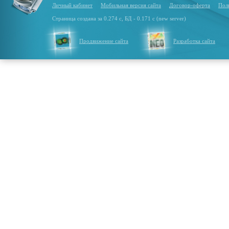
Личный кабинет
Мобильная версия сайта
Договор-оферта
Пол
Страница создана за 0.274 с, БД - 0.171 с (new server)
Продвижение сайта
Разработка сайта