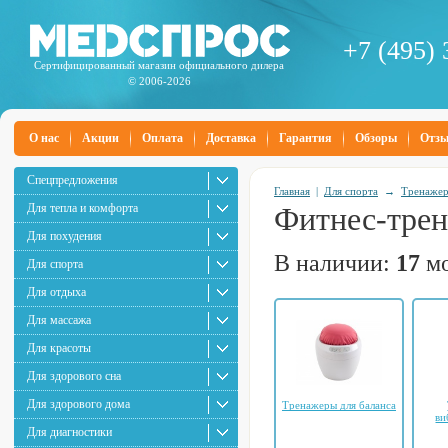
+7 (495) 
Сертифицированный магазин официального дилера
© 2006-2026
О нас
Акции
Оплата
Доставка
Гарантия
Обзоры
Отз
Спецпредложения
Главная
|
Для спорта
→
Тренаже
Для тепла и комфорта
Фитнес-тре
Для похудения
В наличии:
17
мо
Для спорта
Для отдыха
Для массажа
Для красоты
Для здорового сна
Для здорового дома
Тренажеры для баланса
ви
Для диагностики