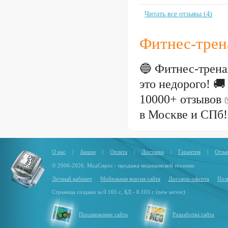
Читать все отзывы (4)
Фитнес-трен
🔵 Фитнес-трена
это недорого! 
10000+ отзывов 
в Москве и СПб!
О нас
|
Акции
|
Оплата
|
Доставка
|
Гарантия
|
Отзы
© 2006-2026. МедСпрос - продажа медицинской техники
Личный кабинет
Мобильная версия сайта
Договор-оферта
Пол
Страница создана за 0.165 с, БД - 0.103 с (new server)
Продвижение сайта
Разработка сайта