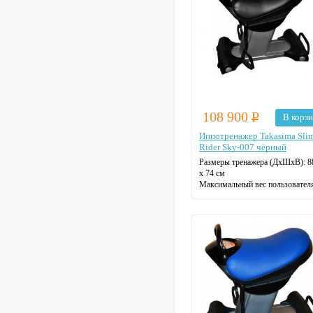
108 900
Р
В корз
Иппотренажер Takasima Sli
Rider Sky-007 чёрный
Размеры тренажера (ДхШхВ):
8
х 74 см
Максимальный вес пользовател
кг