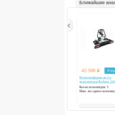
Ближайшие ана
43 500
Р
В ко
Велоплатформа ля 3-х
велосипедов Rollster 24
Кол-во велосипедов:
3
Maкс. вес одного велосипед
Размер в рабочем виде:
108
66 см