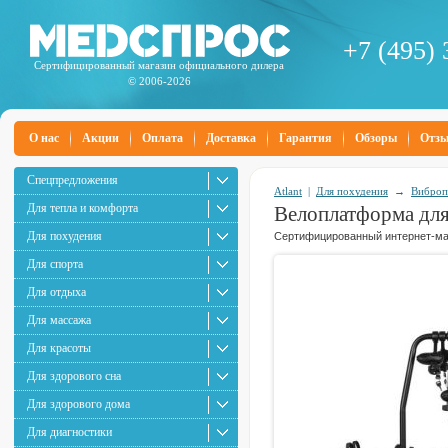
+7 (495) 
Сертифицированный магазин официального дилера
© 2006-2026
О нас
Акции
Оплата
Доставка
Гарантия
Обзоры
Отз
Спецпредложения
Atlant
|
Для похудения
→
Виброп
Для тепла и комфорта
Велоплатформа для 
Для похудения
Сертифицированный интернет-маг
Для спорта
Для отдыха
Для массажа
Для красоты
Для здорового сна
Для здорового дома
Для диагностики