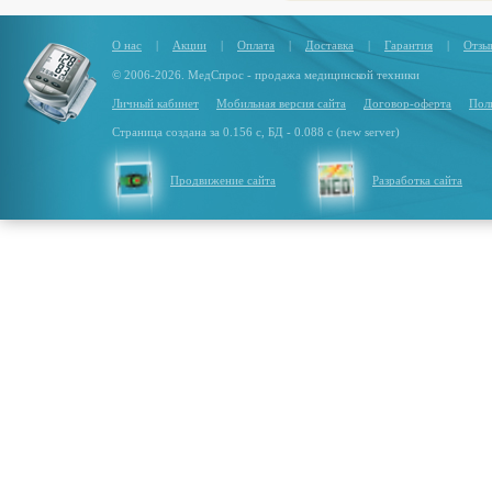
О нас
|
Акции
|
Оплата
|
Доставка
|
Гарантия
|
Отзы
© 2006-2026. МедСпрос - продажа медицинской техники
Личный кабинет
Мобильная версия сайта
Договор-оферта
Пол
Страница создана за 0.156 с, БД - 0.088 с (new server)
Продвижение сайта
Разработка сайта