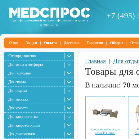
+7 (495) 
Сертифицированный магазин официального дилера
© 2006-2026
О нас
Акции
Оплата
Доставка
Гарантия
Обзоры
Отз
Спецпредложения
Главная
|
Для отды
Для тепла и комфорта
Товары для 
Для похудения
Для спорта
В наличии:
70
мо
Для отдыха
Для массажа
Для красоты
Для здорового сна
Для здорового дома
Уличная мебель для
К
дачи Израиль
ге
Для диагностики