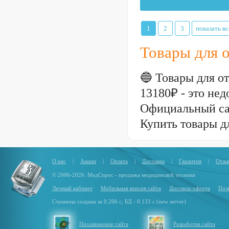
1
2
3
показать вс
Товары для 
🔵 Товары для о
13180₽ - это н
Официальный са
Купить товары д
О нас
|
Акции
|
Оплата
|
Доставка
|
Гарантия
|
Отзы
© 2006-2026. МедСпрос - продажа медицинской техники
Личный кабинет
Мобильная версия сайта
Договор-оферта
Пол
Страница создана за 0.206 с, БД - 0.133 с (new server)
Продвижение сайта
Разработка сайта