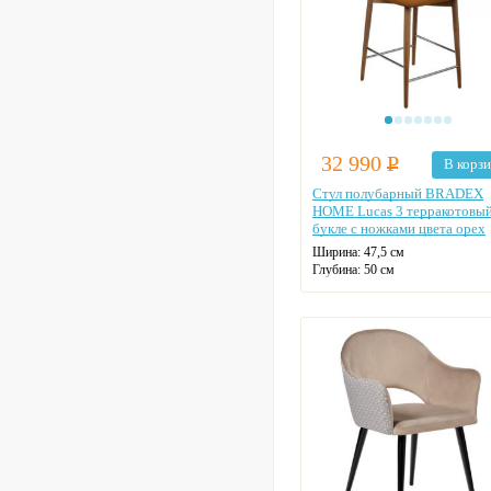
32 990
Р
В корз
Стул полубарный BRADEX
HOME Lucas 3 терракотовы
букле с ножками цвета орех
Ширина:
47,5 см
Глубина:
50 см
Высота:
97 см