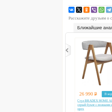
Расскажите друзьям о 
Ближайшие ана
26 990
Р
В ко
Стул BRADEX HOME Al
серый букле с ножками 
орех