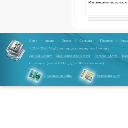
Максимальная нагрузка, кг
Материал (опоры, ножки):
Материал сиденья:
Букле
Цвет ножек:
Орех
О нас
|
Акции
|
Оплата
|
Доставка
|
Гарантия
|
Отзы
© 2006-2026. МедСпрос - продажа медицинской техники
Личный кабинет
Мобильная версия сайта
Договор-оферта
Пол
Страница создана за 0.132 с, БД - 0.068 с (new server)
Продвижение сайта
Разработка сайта