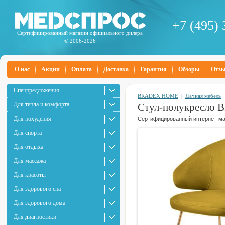
+7 (495) 
Сертифицированный магазин официального дилера
© 2006-2026
О нас
Акции
Оплата
Доставка
Гарантия
Обзоры
Отз
Спецпредложения
BRADEX HOME
|
Дачная мебель
Для тепла и комфорта
Стул-полукресло 
Для похудения
Сертифицированный интернет-маг
Для спорта
Для отдыха
Для массажа
Для красоты
Для здорового сна
Для здорового дома
Для диагностики