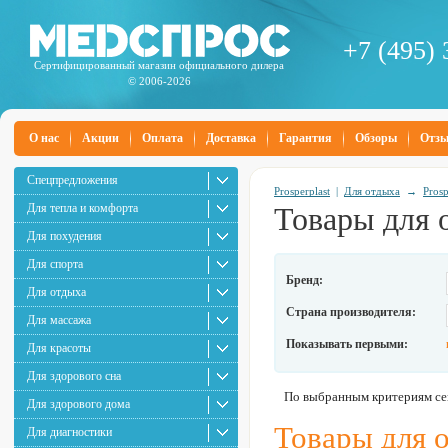
+7 (495) 
Сертифицированный магазин официального дилера
© 2006-2026
О нас
Акции
Оплата
Доставка
Гарантия
Обзоры
Отз
Спецпредложения
Prosperplast
|
Для отдыха
→
Prosp
Для тепла и комфорта
Товары для о
Для похудения
Для спорта
Бренд:
Для отдыха
Страна производителя:
Для массажа
Показывать первыми:
Для красоты
Для здорового сна
По выбранным критериям сей
Для здорового дома
Товары для о
Для диагностики