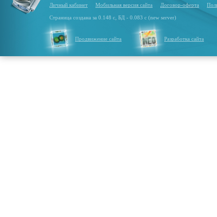
Личный кабинет
Мобильная версия сайта
Договор-оферта
Пол
Страница создана за 0.148 с, БД - 0.083 с (new server)
Продвижение сайта
Разработка сайта