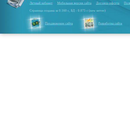
Личный кабинет
Мобильная версия сайта
Договор-оферта
Пол
Страница создана за 0.160 с, БД - 0.075 с (new server)
Продвижение сайта
Разработка сайта