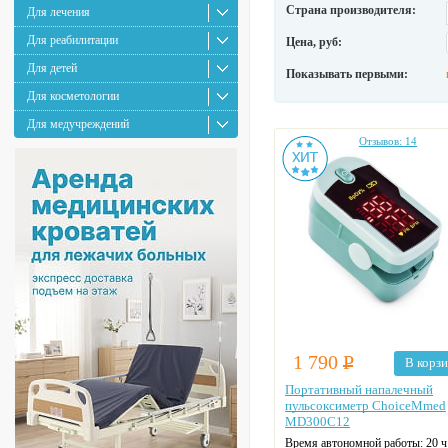
Страна производителя:
Для лечения
Для реабилитации
Цена, руб:
Для детей
Показывать первыми:
Для косметологии
Для медучреждений
Отзывов: 14
1 790
Р
В корз
Портативный напалечный
пульсоксиметр ChoiceMmed
MD300C12
Время автономной работы: 20 ч