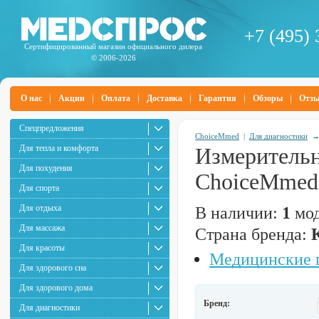
+7 (495) 
Сертифицированный магазин официального дилера
© 2006-2026
О нас
Акции
Оплата
Доставка
Гарантия
Обзоры
Отз
Спецпредложения
ChoiceMmed
|
Для диагностики
Для тепла и комфорта
Измерительн
Для похудения
ChoiceMmed
Для спорта
Для отдыха
В наличии:
1
мод
Для массажа
Страна бренда:
Для красоты
Медицинские 
Для здорового сна
Для здорового дома
Бренд:
Для диагностики