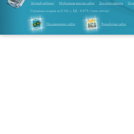
Личный кабинет
Мобильная версия сайта
Договор-оферта
Пол
Страница создана за 0.141 с, БД - 0.073 с (new server)
Продвижение сайта
Разработка сайта