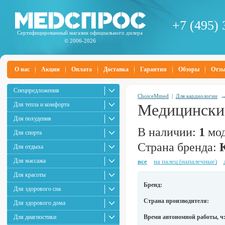
+7 (495) 
Сертифицированный магазин официального дилера
© 2006-2026
О нас
Акции
Оплата
Доставка
Гарантия
Обзоры
Отз
Спецпредложения
ChoiceMmed
|
Для кардиологии
Для тепла и комфорта
Медицински
Для похудения
В наличии:
1
мод
Для спорта
Страна бренда:
Для отдыха
Для массажа
все
на палец (напалечные)
Для красоты
Бренд:
Для здорового сна
Страна производителя:
Для здорового дома
Для диагностики
Время автономной работы, ч