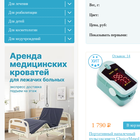
Для лечения
Вес, г:
Для реабилитации
Цвет:
Для детей
Цена, руб:
Для косметологии
Показывать первыми:
Для медучреждений
Отзывов: 14
1 790
Р
В корз
Портативный напалечный
пульсоксиметр ChoiceMmed