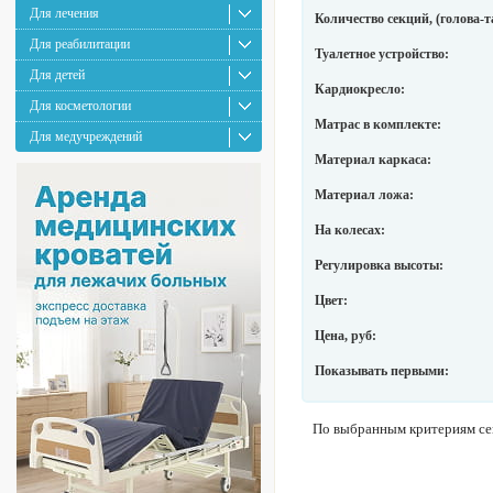
Для лечения
Количество секций, (голова-т
Для реабилитации
Туалетное устройство:
Для детей
Кардиокресло:
Для косметологии
Матрас в комплекте:
Для медучреждений
Материал каркаса:
Материал ложа:
На колесах:
Регулировка высоты:
Цвет:
Цена, руб:
Показывать первыми:
По выбранным критериям сей