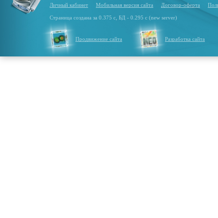
Личный кабинет
Мобильная версия сайта
Договор-оферта
Пол
Страница создана за 0.375 с, БД - 0.295 с (new server)
Продвижение сайта
Разработка сайта