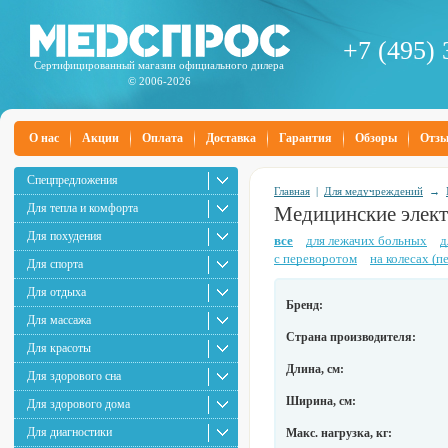
+7 (495) 
Сертифицированный магазин официального дилера
© 2006-2026
О нас
Акции
Оплата
Доставка
Гарантия
Обзоры
Отз
Спецпредложения
Главная
|
Для медучреждений
→
Для тепла и комфорта
Медицинские элект
Для похудения
все
для лежачих больных
д
с переворотом
на колесах (
Для спорта
Для отдыха
Бренд:
Для массажа
Страна производителя:
Для красоты
Длина, см:
Для здорового сна
Ширина, см:
Для здорового дома
Для диагностики
Макс. нагрузка, кг: