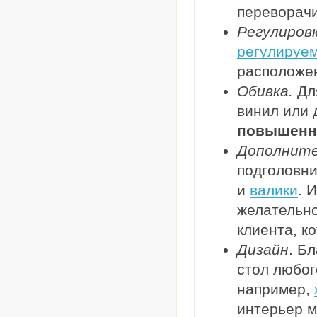
переворачи
Регулиров
регулируе
расположен
Обивка.
Для
винил или 
повышенн
Дополните
подголовни
и
валики
. 
желательно
клиента, к
Дизайн
. Б
стол любог
например,
интерьер м