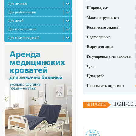
Для лечения
Ширина, см:
Для реабилитации
Макс. нагрузка, кг:
Для детей
Количество секций:
Для косметологии
Подголовник:
Для медучреждений
Вырез для лица:
Регулировка угла наклона:
Цвет:
Цена, руб:
Показывать первыми:
ТОП-10 л
ЧИТАЙТЕ