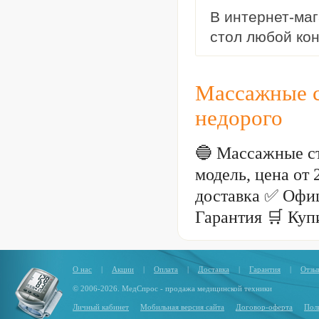
В интернет-ма
стол любой кон
Массажные с
недорого
🔵 Массажные с
модель, цена от
доставка ✅ Офи
Гарантия 🛒 Куп
О нас
|
Акции
|
Оплата
|
Доставка
|
Гарантия
|
Отзы
© 2006-2026. МедСпрос - продажа медицинской техники
Личный кабинет
Мобильная версия сайта
Договор-оферта
Пол