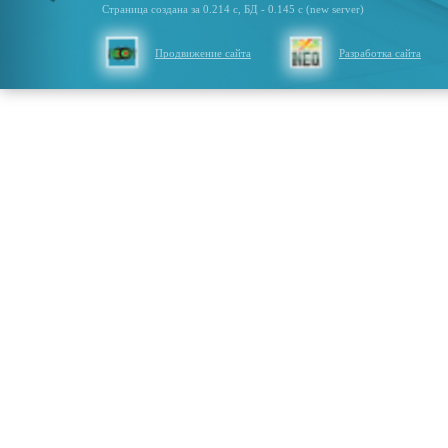
Страница создана за 0.214 с, БД - 0.145 с (new server)
Продвижение сайта
Разработка сайта