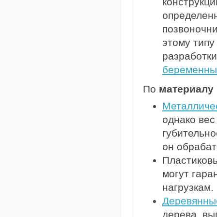
конструкци
определенн
позвоночн
этому типу
разработк
беременны
По
материалу 
Металличе
однако вес
губительно
он обрабат
Пластиковы
могут гара
нагрузкам.
Деревянны
дерева, вы