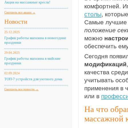
Акция на массажные кресла!
комфортней. И
Смотреть все акции →
столы
, которы
Новости
Самые лучшие
положение сек
25.12.2025
можно
настро
График работы магазина в новогодние
праздники
обеспечить ем
29.04.2025
Сегодня появи
График работы магазина в майские
праздники
модификаций
качества среди
02.09.2024
ТОП-7 устройств для уютного дома
учитывать особ
применения в ч
Смотреть все новости →
или в
професс
На что обра
массажной 