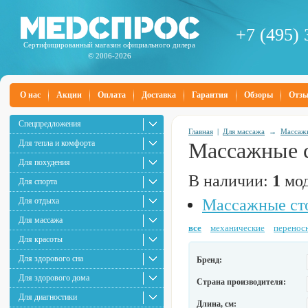
+7 (495) 
Сертифицированный магазин официального дилера
© 2006-2026
О нас
Акции
Оплата
Доставка
Гарантия
Обзоры
Отз
Спецпредложения
Главная
|
Для массажа
→
Массажн
Для тепла и комфорта
Массажные 
Для похудения
В наличии:
1
мод
Для спорта
Для отдыха
Массажные ст
Для массажа
все
механические
перенос
Для красоты
Для здорового сна
Бренд:
Для здорового дома
Страна производителя:
Для диагностики
Длина, см: