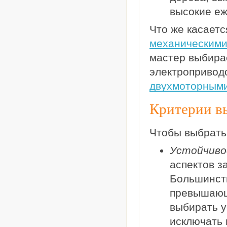
высокие еж
Что же касает
механическим
мастер выбирае
электропривод
двухмоторным
Критерии в
Чтобы выбрать
Устойчиво
аспектов з
Большинств
превышаю
выбирать у
исключать 