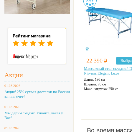
🏆
22 390
Р
Выбра
Массажный стол складной 
Nirvana Elegant Luxe
Акции
Длина: 186 см
Ширина: 70 см
01.08.2026
Макс. нагрузка: 250 кг
Акция! 25% суммы доставки по России
Количество секций: 2
за наш счет!
Подголовник
Вырез для лица
01.08.2026
Регулировка угла наклона
Цвет: на выбор
Мы дарим скидки! Узнайте, какая у
Вас!
01.08.2026
Во время масс