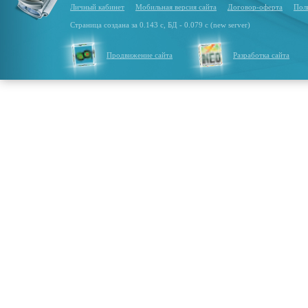
Личный кабинет
Мобильная версия сайта
Договор-оферта
Пол
Страница создана за 0.143 с, БД - 0.079 с (new server)
Продвижение сайта
Разработка сайта