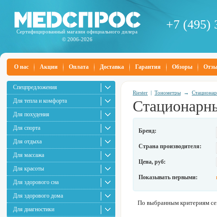
+7 (495) 
Сертифицированный магазин официального дилера
© 2006-2026
О нас
Акции
Оплата
Доставка
Гарантия
Обзоры
Отз
Спецпредложения
Riester
|
Тонометры
→
Стационар
Для тепла и комфорта
Стационарны
Для похудения
Для спорта
Бренд:
Для отдыха
Страна производителя:
Для массажа
Цена, руб:
Для красоты
Показывать первыми:
Для здорового сна
Для здорового дома
По выбранным критериям сей
Для диагностики