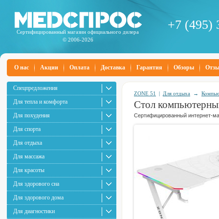
+7 (495) 
Сертифицированный магазин официального дилера
© 2006-2026
О нас
Акции
Оплата
Доставка
Гарантия
Обзоры
Отз
Спецпредложения
ZONE 51
|
Для отдыха
→
Компью
Для тепла и комфорта
Стол компьютерны
Для похудения
Сертифицированный интернет-маг
Для спорта
Для отдыха
Для массажа
Для красоты
Для здорового сна
Для здорового дома
Для диагностики