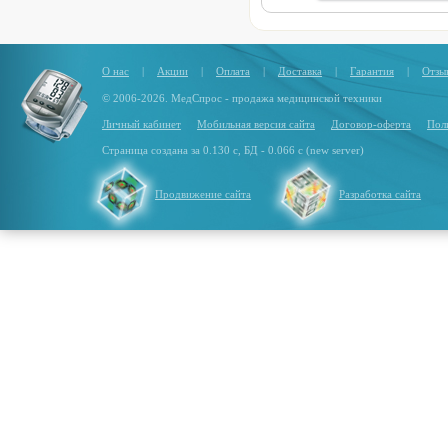
О нас
|
Акции
|
Оплата
|
Доставка
|
Гарантия
|
Отзы
© 2006-2026. МедСпрос - продажа медицинской техники
Личный кабинет
Мобильная версия сайта
Договор-оферта
Пол
Страница создана за 0.130 с, БД - 0.066 с (new server)
Продвижение сайта
Разработка сайта