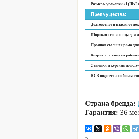
Размеры упаковки #1 (ШхГх
Преимущества:
Долговечное и надежное по
Широкая столешница для иг
Прочная стальная рама для
Коврик для защиты рабочей 
2 выемки и корзина под сто
RGB подсветка по бокам ст
Страна бренда:
Гарантия:
36 мес