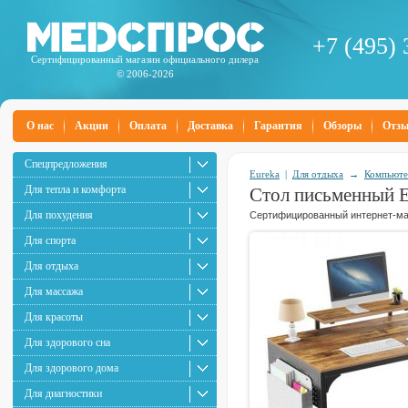
+7 (495) 
Сертифицированный магазин официального дилера
© 2006-2026
О нас
Акции
Оплата
Доставка
Гарантия
Обзоры
Отз
Спецпредложения
Eureka
|
Для отдыха
→
Компьюте
Для тепла и комфорта
Стол письменный 
Для похудения
Сертифицированный интернет-маг
Для спорта
Для отдыха
Для массажа
Для красоты
Для здорового сна
Для здорового дома
Для диагностики