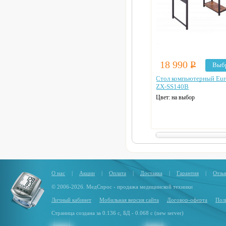
18 990
Р
Выб
Стол компьютерный Eur
ZX-SS140B
Цвет: на выбор
О нас
|
Акции
|
Оплата
|
Доставка
|
Гарантия
|
Отзы
© 2006-2026. МедСпрос - продажа медицинской техники
Личный кабинет
Мобильная версия сайта
Договор-оферта
Пол
Страница создана за 0.136 с, БД - 0.068 с (new server)