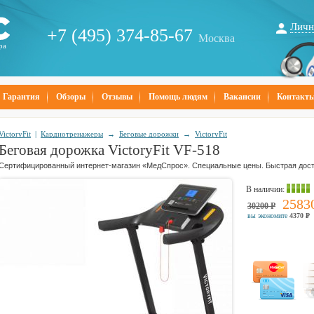
Личн
+7 (495) 374-85-67
Москва
ра
Гарантия
Обзоры
Отзывы
Помощь людям
Вакансии
Контакт
VictoryFit
|
Кардиотренажеры
→
Беговые дорожки
→
VictoryFit
Беговая дорожка VictoryFit VF-518
Сертифицированный интернет-магазин «МедСпрос». Специальные цены. Быстрая дост
В наличии
:
2583
30200
Р
вы экономите
4370
Р