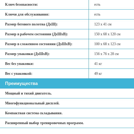
Ключ безопасности:
есть
Ключи для обслуживания:
есть
Размер бегового полотна (ДхШ):
123 х 41 см
Размер в рабочем состоянии (ДxШxВ):
150 х 68 х 120 см
Размер в сложенном состоянии (ДxШxВ):
100 х 68 х 123 см
Размер упаковки (ДхШхВ):
156 х 76 х 28 см
Вес без упаковки:
41 кг
Вес с упаковкой:
49 кг
Преимущества
Мощный и тихий двигатель.
Многофункциональный дисплей.
Компактная система складывания.
Расширенный выбор тренировочных программ.