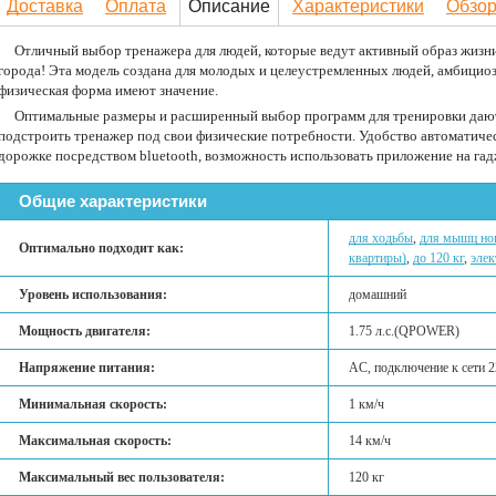
Доставка
Оплата
Описание
Характеристики
Обзо
Отличный выбор тренажера для людей, которые ведут активный образ жизн
города! Эта модель создана для молодых и целеустремленных людей, амбициоз
физическая форма имеют значение.
Оптимальные размеры и расширенный выбор программ для тренировки даю
подстроить тренажер под свои физические потребности. Удобство автоматичес
дорожке посредством bluetooth, возможность использовать приложение на гад
Общие характеристики
для ходьбы
,
для мышц ног
Оптимально подходит как:
квартиры)
,
до 120 кг
,
элек
Уровень использования:
домашний
Мощность двигателя:
1.75 л.с.(QPOWER)
Напряжение питания:
AC, подключение к сети 2
Минимальная скорость:
1 км/ч
Максимальная скорость:
14 км/ч
Максимальный вес пользователя:
120 кг