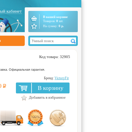
ый кабинет
В вашей корзине
Товаров:
0
шт.
На сумму:
0
р.
ы
Код товара: 32905
авка. Официальная гарантия.
Бренд:
VictoryFit
0
Р
В корзину
Добавить в избранное