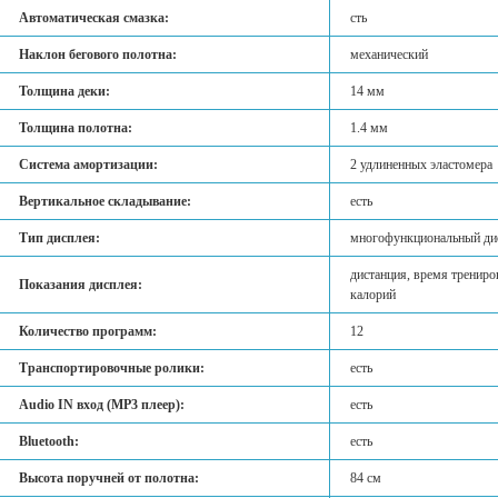
Автоматическая смазка:
сть
Наклон бегового полотна:
механический
Толщина деки:
14 мм
Толщина полотна:
1.4 мм
Система амортизации:
2 удлиненных эластомера
Вертикальное складывание:
есть
Тип дисплея:
многофункциональный дис
дистанция, время трениров
Показания дисплея:
калорий
Количество программ:
12
Транспортировочные ролики:
есть
Audio IN вход (MP3 плеер):
есть
Bluetooth:
есть
Высота поручней от полотна:
84 см