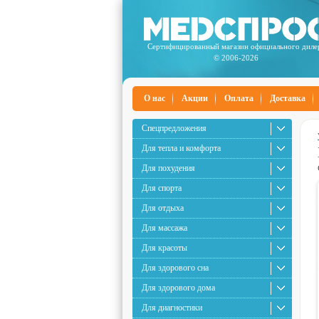
Сертифицированный магазин официального диле
© 2006-2026
О нас
Акции
Оплата
Доставка
Спецпредложения
Для тепла и комфорта
Для похудения
Для спорта
Для отдыха
Для массажа
Для красоты
Для здорового сна
Для здорового дома
Для диагностики