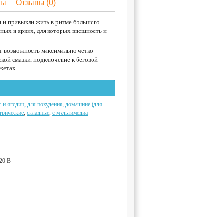
ры
Отзывы (0)
и и привыкли жить в ритме большого
ных и ярких, для которых внешность и
т возможность максимально четко
кой смазки, подключение к беговой
жетах.
 и ягодиц
,
для похудения
,
домашние (для
трические
,
складные
,
с мультимедиа
20 В