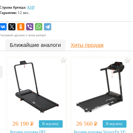
Страна бренда:
КНР
Гарантия:
12 мес.
Расскажите друзьям о своем выборе!
Ближайшие аналоги
Хиты продаж
26 190
Р
26 560
Р
В корзину
В корзину
Беговая дорожка DFC
Беговая дорожка VictoryFit VF-