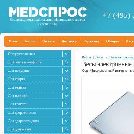
+7 (495) 
Сертифицированный магазин официального дилера
© 2006-2026
О нас
Акции
Оплата
Доставка
Гарантия
Обзоры
Отз
Спецпредложения
Beurer
|
Весы
→
Весы напольные
Для тепла и комфорта
Весы электронные B
Для похудения
Сертифицированный интернет-маг
Для спорта
Для отдыха
Для массажа
Для красоты
Для здорового сна
Для здорового дома
Для диагностики