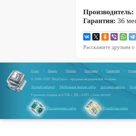
Производитель:
Гарантия:
36 мес
Расскажите друзьям о
О нас
|
Акции
|
Оплата
|
Доставка
|
Гарантия
|
Отзы
© 2006-2026. МедСпрос - продажа медицинской техники
Личный кабинет
Мобильная версия сайта
Договор-оферта
Пол
Страница создана за 0.156 с, БД - 0.091 с (new server)
Продвижение сайта
Разработка сайта