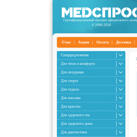
Сертифицированный магазин официального диле
© 2006-2026
О нас
Акции
Оплата
Доставка
Спецпредложения
Для тепла и комфорта
Для похудения
Для спорта
Для отдыха
Для массажа
Для красоты
Для здорового сна
Для здорового дома
Для диагностики