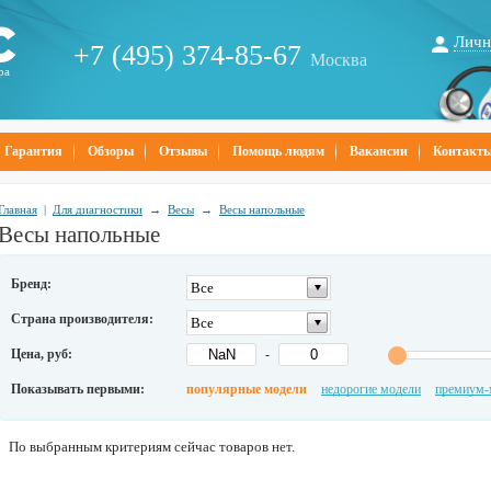
Личн
+7 (495) 374-85-67
Москва
ра
Гарантия
Обзоры
Отзывы
Помощь людям
Вакансии
Контакт
Главная
|
Для диагностики
→
Весы
→
Весы напольные
Весы напольные
Бренд:
Все
Страна производителя:
Все
Цена, руб:
-
Показывать первыми:
популярные модели
недорогие модели
премиум-
По выбранным критериям сейчас товаров нет.