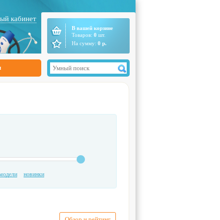
ый кабинет
В вашей корзине
Товаров:
0
шт.
На сумму:
0
р.
ы
модели
новинки
Обзор и рейтинг