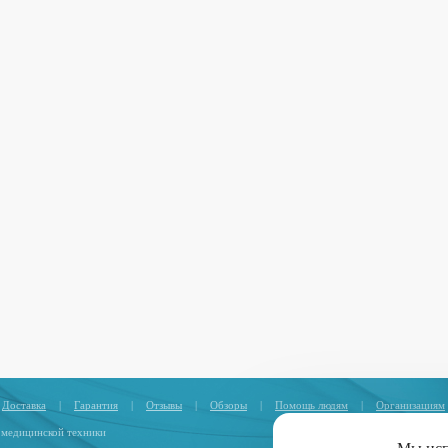
Доставка
|
Гарантия
|
Отзывы
|
Обзоры
|
Помощь людям
|
Организациям
 медицинской техники