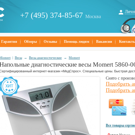
Личн
+7 (495) 374-85-67
Москва
ра
Гарантия
Обзоры
Отзывы
Помощь людям
Вакансии
Контакт
Momert
|
Весы
→
Весы диагностические
→
Momert
Напольные диагностические весы Momert 5860-0
Сертифицированный интернет-магазин «МедСпрос». Специальные цены. Быстрая дост
Снято с произв
Подобрать а
Подобрать а
Все товары серт