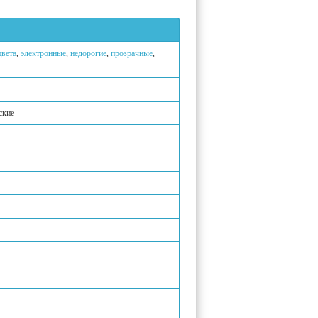
цвета
,
электронные
,
недорогие
,
прозрачные
,
ские