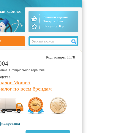
ый кабинет
В вашей корзине
Товаров:
0
шт.
На сумму:
0
р.
ы
Код товара: 1178
004
авка. Официальная гарантия.
одства
налог Momert
налог по всем брендам
ифицированы