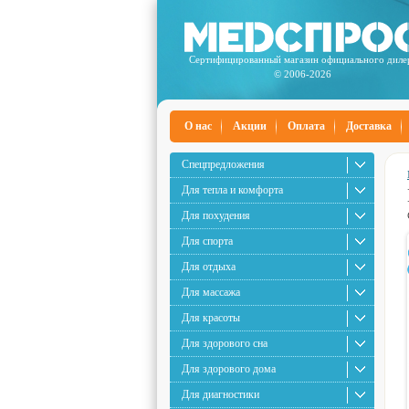
Сертифицированный магазин официального диле
© 2006-2026
О нас
Акции
Оплата
Доставка
Спецпредложения
Для тепла и комфорта
Для похудения
Для спорта
Для отдыха
Для массажа
Для красоты
Для здорового сна
Для здорового дома
Для диагностики