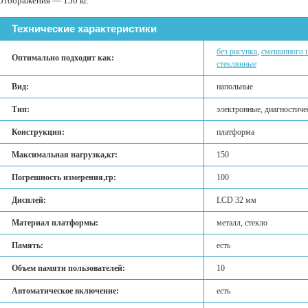
отображения — 150 кг.
Технические характеристики
без рисунка
,
смешанного 
Оптимально подходит как:
стеклянные
Вид:
напольные
Тип:
электронные, диагностиче
Конструкция:
платформа
Максимальная нагрузка,кг:
150
Погрешность измерения,гр:
100
Дисплей:
LCD 32 мм
Материал платформы:
металл, стекло
Память:
есть
Объем памяти пользователей:
10
Автоматическое включение:
есть