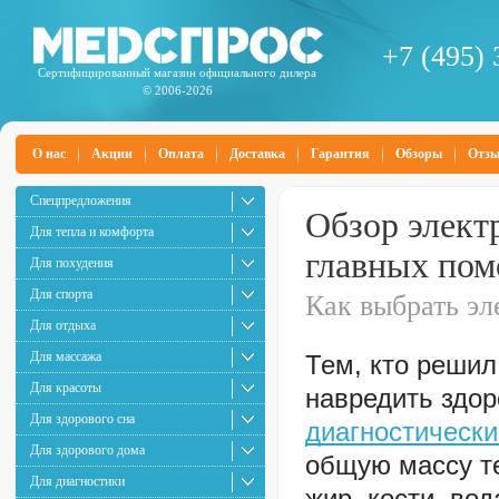
+7 (495) 
Сертифицированный магазин официального дилера
© 2006-2026
О нас
Акции
Оплата
Доставка
Гарантия
Обзоры
Отз
Спецпредложения
Обзор элект
Для тепла и комфорта
главных пом
Для похудения
Для спорта
Как выбрать э
Для отдыха
Для массажа
Тем, кто решил
Для красоты
навредить здор
Для здорового сна
диагностическ
Для здорового дома
общую массу те
Для диагностики
жир, кости, во