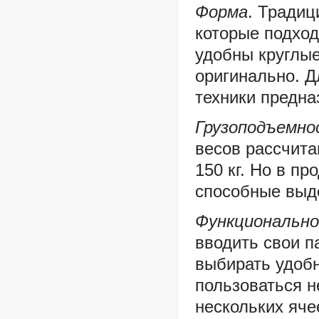
Форма
. Тради
которые подход
удобны круглые
оригинально. Д
техники предн
Грузоподъемн
весов рассчит
150 кг. Но в п
способные выд
Функциональн
вводить свои п
выбирать удо
пользоваться н
нескольких яче