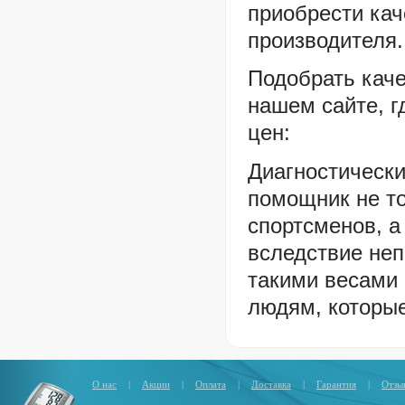
приобрести кач
производителя.
Подобрать кач
нашем сайте, г
цен:
Диагностическ
помощник не то
спортсменов, а
вследствие неп
такими весами 
людям, которы
О нас
|
Акции
|
Оплата
|
Доставка
|
Гарантия
|
Отзы