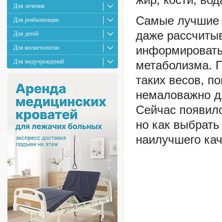
Для лечения
Самые лучшие 
Для реабилитации
даже рассчиты
Для детей
информировать 
Для косметологии
Для медучреждений
метаболизма.
П
таких весов, п
немаловажно дл
Сейчас появило
но как выбрат
наилучшего ка