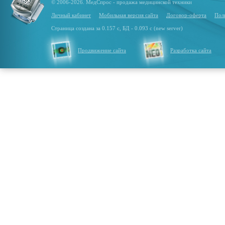
© 2006-2026. МедСпрос - продажа медицинской техники
Личный кабинет
Мобильная версия сайта
Договор-оферта
Пол
Страница создана за 0.157 с, БД - 0.093 с (new server)
Продвижение сайта
Разработка сайта