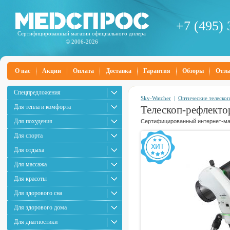
+7 (495) 
Сертифицированный магазин официального дилера
© 2006-2026
О нас
Акции
Оплата
Доставка
Гарантия
Обзоры
Отз
Спецпредложения
Sky-Watcher
|
Оптические телеско
Для тепла и комфорта
Телескоп-рефлект
Для похудения
Сертифицированный интернет-маг
Для спорта
Для отдыха
Для массажа
Для красоты
Для здорового сна
Для здорового дома
Для диагностики