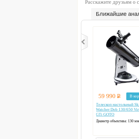
Расскажите друзьям о 
Ближайшие ана
59 990
Р
В ко
Телескоп настольный Sk
Watcher Dob 130/650 Vir
GTi GOTO
Диаметр объектива: 130 м
Макс. полезное увеличение
Монтировка телескопа: До
Фокусное расстояние: 65 с