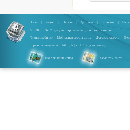
О нас
|
Акции
|
Оплата
|
Доставка
|
Гарантия
|
Отзы
© 2006-2026. МедСпрос - продажа медицинской техники
Личный кабинет
Мобильная версия сайта
Договор-оферта
Пол
Страница создана за 0.140 с, БД - 0.070 с (new server)
Продвижение сайта
Разработка сайта