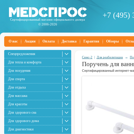
+7 (495) 
Сертифицированный магазин официального дилера
© 2006-2026
О нас
Акции
Оплата
Доставка
Гарантия
Обзоры
Отз
Спецпредложения
Симс-2
|
Для реабилитации
→
По
Для тепла и комфорта
Поручень для ванн
Для похудения
Сертифицированный интернет-маг
Для спорта
Для отдыха
Для массажа
Для красоты
Для здорового сна
Для здорового дома
Для диагностики