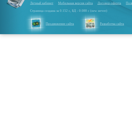
Личный кабинет
Мобильная версия сайта
Договор-оферта
Пол
Страница создана за 0.152 с, БД - 0.088 с (new server)
Продвижение сайта
Разработка сайта