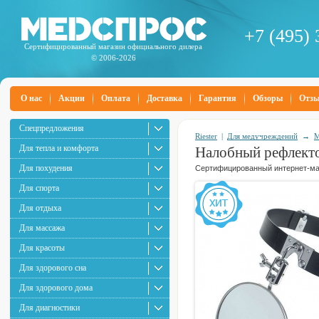
+7 (495) 
Сертифицированный магазин официального дилера
© 2006-2026
О нас
Акции
Оплата
Доставка
Гарантия
Обзоры
Отз
Спецпредложения
Riester
|
Для медучреждений
→
М
Для тепла и комфорта
Налобный рефлектор
Для похудения
Сертифицированный интернет-маг
Для спорта
Для отдыха
Для массажа
Для красоты
Для здорового сна
Для здорового дома
Для диагностики