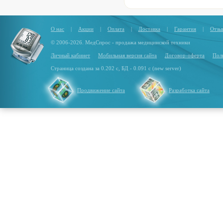
О нас
|
Акции
|
Оплата
|
Доставка
|
Гарантия
|
Отзы
© 2006-2026. МедСпрос - продажа медицинской техники
Личный кабинет
Мобильная версия сайта
Договор-оферта
Пол
Страница создана за 0.202 с, БД - 0.091 с (new server)
Продвижение сайта
Разработка сайта