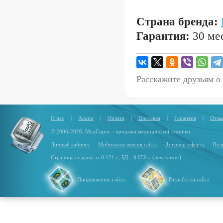
Страна бренда:
Гарантия:
30 мес
Расскажите друзьям о
О нас
|
Акции
|
Оплата
|
Доставка
|
Гарантия
|
Отзы
© 2006-2026. МедСпрос - продажа медицинской техники
Личный кабинет
Мобильная версия сайта
Договор-оферта
Пол
Страница создана за 0.121 с, БД - 0.059 с (new server)
Продвижение сайта
Разработка сайта