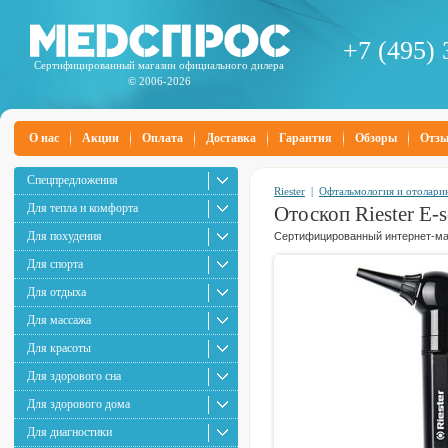
+7 (495) 
Сертифицированный магазин официального дилера
© 2006-2026
О нас
Акции
Оплата
Доставка
Гарантия
Обзоры
Отз
Спецпредложения
Riester
|
Офтальмология и отолари
Для тепла и комфорта
Отоскоп Riester E-
Для похудения
Сертифицированный интернет-маг
Для спорта
Для отдыха
Для массажа
Для красоты
Для здорового сна
Для здорового дома
Для диагностики