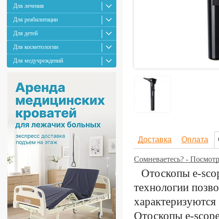
Для лечения
Для реабилитации
Для детей
Для косметологии
Для медучреждений
Доставка
Оплата
Сомневаетесь? - Посмот
Отоскопы e-sco
технологии позв
характеризуются
Отоскопы e-scop