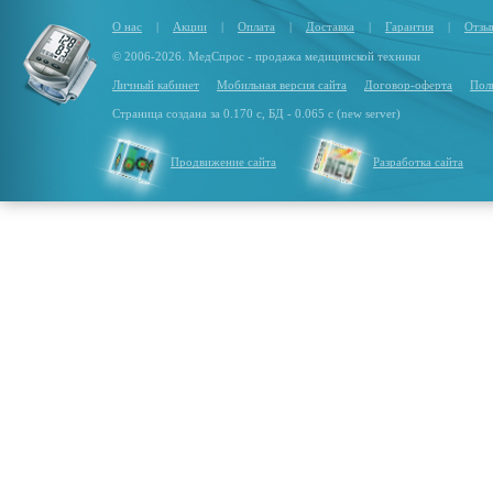
О нас
|
Акции
|
Оплата
|
Доставка
|
Гарантия
|
Отзы
© 2006-2026. МедСпрос - продажа медицинской техники
Личный кабинет
Мобильная версия сайта
Договор-оферта
Пол
Страница создана за 0.170 с, БД - 0.065 с (new server)
Продвижение сайта
Разработка сайта