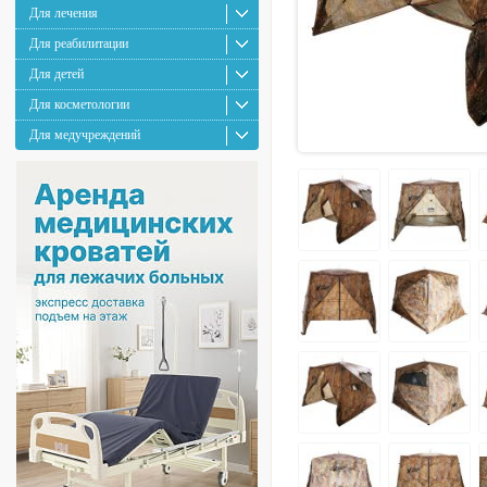
Для лечения
Для реабилитации
Для детей
Для косметологии
Для медучреждений