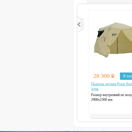
28 300
Р
В ко
Палатка летняя Polar Bi
long
Размер внутренний по полу
2900х2300 мм
Размер спального отсека:
2300х1700 мм
Вес:
14,9 кг кг