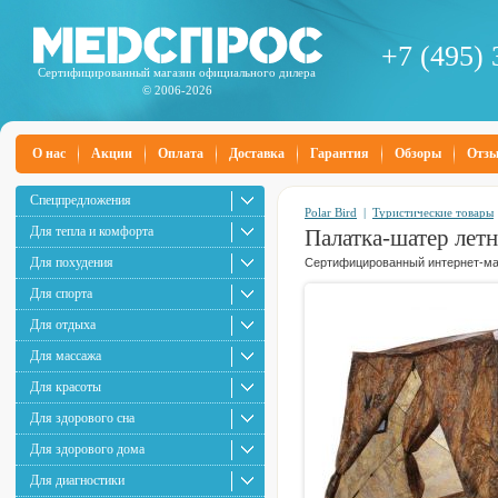
+7 (495) 
Сертифицированный магазин официального дилера
© 2006-2026
О нас
Акции
Оплата
Доставка
Гарантия
Обзоры
Отз
Спецпредложения
Polar Bird
|
Туристические товары
Для тепла и комфорта
Палатка-шатер лет
Для похудения
Сертифицированный интернет-маг
Для спорта
Для отдыха
Для массажа
Для красоты
Для здорового сна
Для здорового дома
Для диагностики