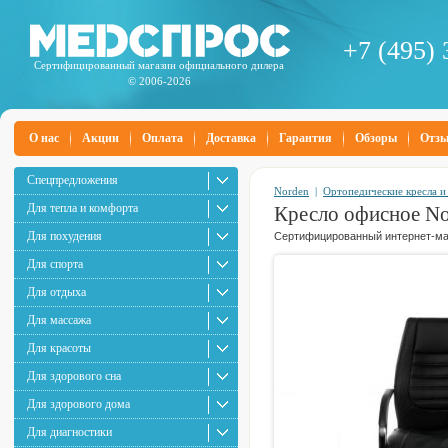
+7 (495) 
Сертифицированный магазин официального дилера
© 2006-2026
О нас
Акции
Оплата
Доставка
Гарантия
Обзоры
Отз
Спецпредложения
Norden
|
Ортопедические кресла и
Для тепла и комфорта
Кресло офисное N
Для похудения
Сертифицированный интернет-маг
Для спорта
Для отдыха
Для массажа
Для красоты
Для здорового сна
Для здорового дома
Для диагностики