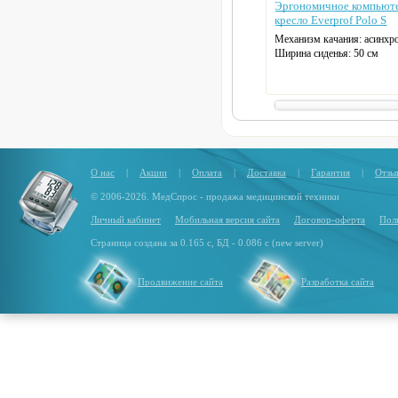
Эргономичное компьют
кресло Everprof Polo S
Механизм качания: асинхр
Ширина сиденья: 50 см
Макс. нагрузка: 120 кг
Подголовник: регулируем
Материал спинки: сетчатая 
Регулировка высоты: газл
Крестовина: алюминиевая
Цвет: на выбор
О нас
|
Акции
|
Оплата
|
Доставка
|
Гарантия
|
Отзы
© 2006-2026. МедСпрос - продажа медицинской техники
Личный кабинет
Мобильная версия сайта
Договор-оферта
Пол
Страница создана за 0.165 с, БД - 0.086 с (new server)
Продвижение сайта
Разработка сайта