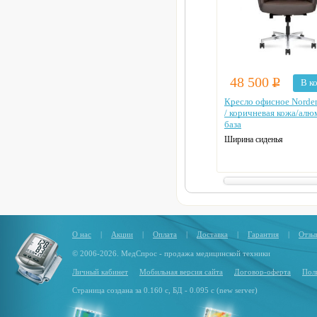
48 500
Р
В к
Кресло офисное Norde
/ коричневая кожа/алю
база
Ширина сиденья
52 см
Глубина сиденья
49 см
Высота спинки
80 см
Ширина кресла
75 см
Глубина кресла
О нас
|
Акции
|
Оплата
|
Доставка
|
Гарантия
|
Отзы
62 см
© 2006-2026. МедСпрос - продажа медицинской техники
Личный кабинет
Мобильная версия сайта
Договор-оферта
Пол
Страница создана за 0.160 с, БД - 0.095 с (new server)