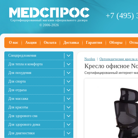
+7 (495) 
Сертифицированный магазин официального дилера
© 2006-2026
О нас
Акции
Оплата
Доставка
Гарантия
Обзоры
Отз
Спецпредложения
Norden
|
Ортопедические кресла и
Для тепла и комфорта
Кресло офисное No
Для похудения
Сертифицированный интернет-маг
Для спорта
Для отдыха
Для массажа
Для красоты
Для здорового сна
Для здорового дома
Для диагностики