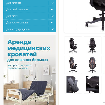
Для лечения
Для реабилитации
Для детей
Для косметологии
Для медучреждений