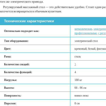
того же электрического привода.
Регулируемый массажный стол — это действительно удобно. Стоит один раз 
захочется возвращаться в обычным кушеткам.
Технические характеристики
металлические
,
электриче
Оптимально подходит как:
профессиональные
,
с рег
Тип оборудования:
электрический стол
Цвет:
кремовый, белый, фисташ
Рама:
сталь
Количество секций:
3
Количество функций:
4
Нагрузка:
180 кг
Высота:
66 - 96 см
Поверхность:
винил-люкс
Поролон:
8 см