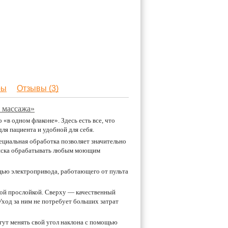
ры
Отзывы (3)
 массажа»
в одном флаконе». Здесь есть все, что
ля пациента и удобной для себя.
ециальная обработка позволяет значительно
 риска обрабатывать любым моющим
щью электропривода, работающего от пульта
вой прослойкой. Сверху — качественный
ход за ним не потребует больших затрат
огут менять свой угол наклона с помощью