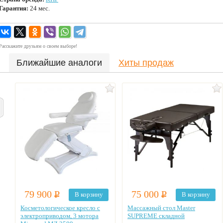
Гарантия:
24 мес.
Расскажите друзьям о своем выборе!
Ближайшие аналоги
Хиты продаж
79 900
Р
75 000
Р
В корзину
В корзину
Косметологическое кресло с
Массажный стол Master
электроприводом, 3 мотора
SUPREME складной