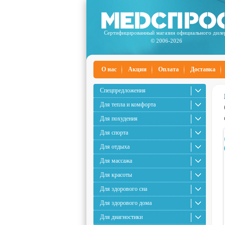
Сертифицированный магазин официального диле
© 2006-2026
О нас
Акции
Оплата
Доставка
Спецпредложения
Для тепла и комфорта
Для похудения
Для спорта
Для отдыха
Для массажа
Для красоты
Для здорового сна
Для здорового дома
Для диагностики