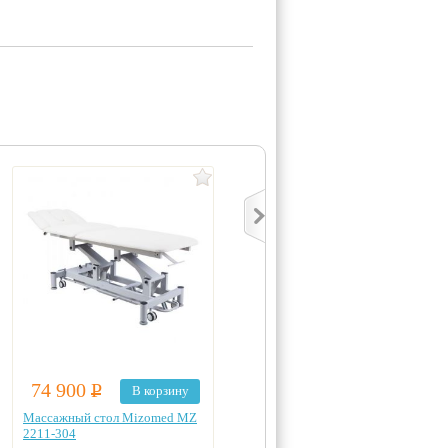
74 900
Р
90 000
Р
В корзину
В корзину
Массажный стол Mizomed MZ
Педикюрное кресло Mizomed
2211-304
MZ 3595 с электроприводом