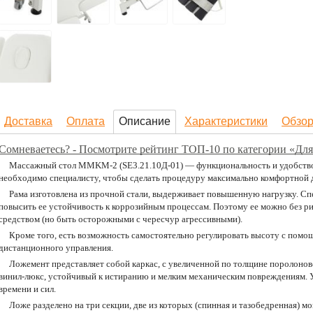
Доставка
Оплата
Описание
Характеристики
Обзо
Сомневаетесь? - Посмотрите рейтинг ТОП-10 по категории «Для
Массажный стол MMKM-2 (SE3.21.10Д-01) — функциональность и удобство «
необходимо специалисту, чтобы сделать процедуру максимально комфортной д
Рама изготовлена из прочной стали, выдерживает повышенную нагрузку. Сп
повысить ее устойчивость к коррозийным процессам. Поэтому ее можно без
средством (но быть осторожными с чересчур агрессивными).
Кроме того, есть возможность самостоятельно регулировать высоту с помо
дистанционного управления.
Ложемент представляет собой каркас, с увеличенной по толщине поролоно
винил-люкс, устойчивый к истиранию и мелким механическим повреждениям. У
времени и сил.
Ложе разделено на три секции, две из которых (спинная и тазобедренная) м