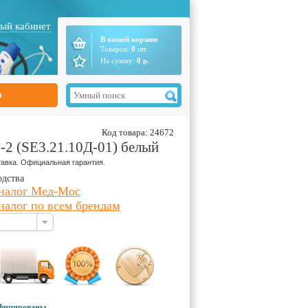
ый кабинет
В вашей корзине
Товаров:
0
шт.
На сумму:
0
р.
ы
Код товара: 24672
2 (SE3.21.10Д-01)
белый
авка. Официальная гарантия.
одства
аналог Мед-Мос
налог по всем брендам
ифицированы