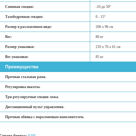
Спинная секция:
-10 до 50°
Тазобедренная секция:
0 - 15°
Размер в разложенном виде:
206 х 96 см
Вес:
80 кг
Размер упаковки:
210 х 76 х 61 см
Вес упаковки:
85 кг
Преимущества
Прочная стальная рама.
Регулировка высоты.
Три регулируемые секции ложа.
Дистанционный пульт управления.
Прочная обивка с поролоновым наполнителем.
Страна бренда:
КНР