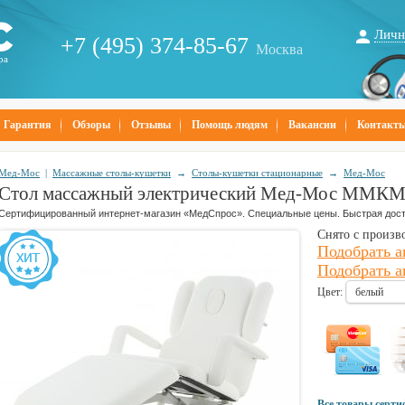
Личн
+7 (495) 374-85-67
Москва
ра
Гарантия
Обзоры
Отзывы
Помощь людям
Вакансии
Контакт
Мед-Мос
|
Массажные столы-кушетки
→
Столы-кушетки стационарные
→
Мед-Мос
Стол массажный электрический Мед-Мос ММКМ-
Сертифицированный интернет-магазин «МедСпрос». Специальные цены. Быстрая дост
Снято с произв
Подобрать 
Подобрать а
Цвет:
белый
Все товары серт