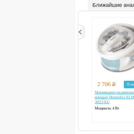
Ближайшие ана
2 706
Р
В к
Маникюрно-педикюр
аппарат Homedics EL
3023-EU
Мощность: 4 Вт
Количество насадок: 12
Скорость вращения: 8600 
Реверс
Лампа для сушки
Цвет: белый