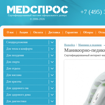
+7 (495) 
Сертифицированный магазин официального дилера
© 2006-2026
О нас
Акции
Оплата
Доставка
Гарантия
Обзоры
Отз
Спецпредложения
Homedics
|
Маникюр и педикюр
Для тепла и комфорта
Маникюрно-педик
Для похудения
Сертифицированный интернет-маг
Для спорта
Для отдыха
Для массажа
Для красоты
Для здорового сна
Для здорового дома
Для диагностики