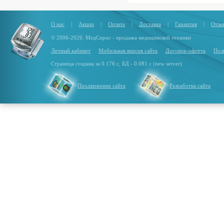
О нас
|
Акции
|
Оплата
|
Доставка
|
Гарантия
|
Отзы
© 2006-2026. МедСпрос - продажа медицинской техники
Личный кабинет
Мобильная версия сайта
Договор-оферта
Пол
Страница создана за 0.176 с, БД - 0.081 с (new server)
Продвижение сайта
Разработка сайта