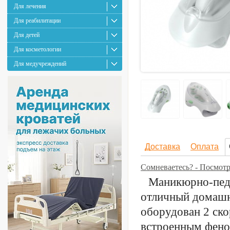
Для лечения
Для реабилитации
Для детей
Для косметологии
Для медучреждений
Доставка
Оплата
Сомневаетесь? - Посмот
Маникюрно-пе
отличный домашн
оборудован 2 ско
встроенным фено