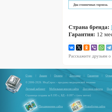
Два стояночных тормоза.
Страна бренда:
Гарантия:
12 мес
Расскажите друзьям о
О нас
|
Акции
|
Оплата
|
Доставка
|
Гарантия
|
Отзы
© 2006-2026. МедСпрос - продажа медицинской техники
Личный кабинет
Мобильная версия сайта
Договор-оферта
Пол
Страница создана за 0.195 с, БД - 0.097 с (new server)
Продвижение сайта
Разработка сайта