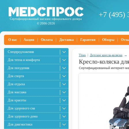
+7 (495) 
Сертифицированный магазин официального дилера
© 2006-2026
О нас
Акции
Оплата
Доставка
Гарантия
Обзоры
Отз
Спецпредложения
Titan
|
Детские кресла-коляски
→
Для тепла и комфорта
Кресло-коляска для
Для похудения
Сертифицированный интернет-маг
Для спорта
Для отдыха
Для массажа
Для красоты
Для здорового сна
Для здорового дома
Для диагностики