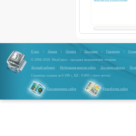
О нас
|
Акции
|
Оплата
|
Доставка
|
Гарантия
|
Отзы
© 2006-2026. МедСпрос - продажа медицинской техники
Личный кабинет
Мобильная версия сайта
Договор-оферта
Пол
Страница создана за 0.199 с, БД - 0.095 с (new server)
Продвижение сайта
Разработка сайта