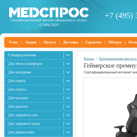
+7 (495) 
Сертифицированный магазин официального дилера
© 2006-2026
О нас
Акции
Оплата
Доставка
Гарантия
Обзоры
Отз
Спецпредложения
Karnox
|
Ортопедические кресла и
Для тепла и комфорта
Геймерское премиу
Для похудения
Сертифицированный интернет-маг
Для спорта
Для отдыха
Для массажа
Для красоты
Для здорового сна
Для здорового дома
Для диагностики