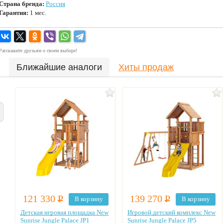
Страна бренда:
Россия
Гарантия:
1 мес.
Расскажите друзьям о своем выборе!
Ближайшие аналоги
Хиты продаж
121 330
Р
139 270
Р
В корзину
В корзину
Детская игровая площадка New
Игровой детский комплекс New
Sunrise Jungle Palace JP1
Sunrise Jungle Palace JP5