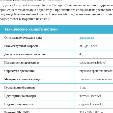
Детский игровой комплекс Jungle Cottage JC7выполнен из прочного древес
прошедшего тщательную обработку и пропитанного специальным раствором д
под воздействием внешней среды. Навесное оборудование выполнено из гипоал
подвергается выгоранию на солнце.
Технические характеристики:
Оптимально подходит как:
деревянные
Рекомендуемый возраст:
от 3 до 11 лет
Допустимое количество детей:
4
Используемая древесина:
сосна (клееный брус)
Обработка древесины:
глубокая пропитка гипоал
Материал комплектующих:
гипоаллергенный пластик
Горка волнообразная:
1 шт.
Цвет горки (на выбор):
желтый, зеленый
Сидение для качелей:
сидение Гнездо 1 шт.
Размеры (ДхШхВ):
335 х 390 х 280 см