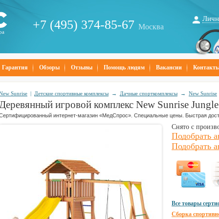
Личн
+7 (495) 374-85-67
Москва
ра
Гарантия
Обзоры
Отзывы
Помощь людям
Вакансии
Контакт
New Sunrise
|
Детские спортивные комплексы
→
Дачные спорткомплексы
→
New Sunrise
Деревянный игровой комплекс New Sunrise Jungle
Сертифицированный интернет-магазин «МедСпрос». Специальные цены. Быстрая дост
Снято с произв
Подобрать а
Подобрать а
Все товары серт
Сборка спортивн