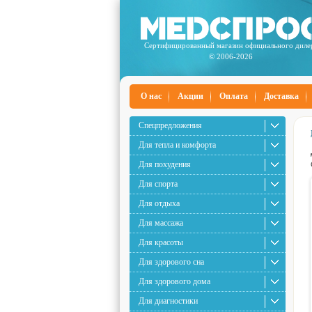
Сертифицированный магазин официального диле
© 2006-2026
О нас
Акции
Оплата
Доставка
Спецпредложения
Для тепла и комфорта
Для похудения
Для спорта
Для отдыха
Для массажа
Для красоты
Для здорового сна
Для здорового дома
Для диагностики