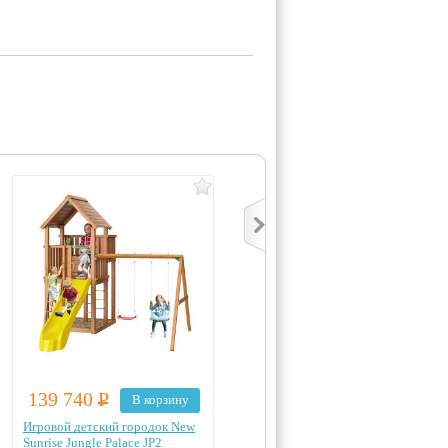
139 740
Р
143 850
Р
В корзину
В корзину
Игровой детский городок New
Игровой комплекс для улицы
Sunrise Jungle Palace JP2
New Sunrise Jungle Palace JP9