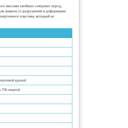
ного массива хвойных северных пород,
ля защиты от разрушения и деформации
лергенного пластика, который не
лергенной краской
 с УФ-защитой