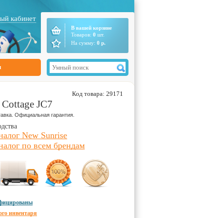
ый кабинет
В вашей корзине
Товаров:
0
шт.
На сумму:
0
р.
ы
Код товара: 29171
 Cottage JC7
авка. Официальная гарантия.
одства
налог New Sunrise
налог по всем брендам
ифицированы
ого инвентаря