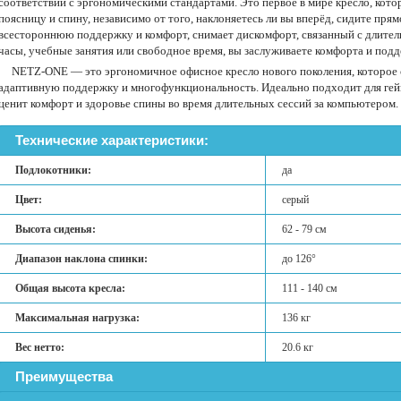
соответствии с эргономическими стандартами. Это первое в мире кресло, кот
поясницу и спину, независимо от того, наклоняетесь ли вы вперёд, сидите пря
всестороннюю поддержку и комфорт, снимает дискомфорт, связанный с длител
часы, учебные занятия или свободное время, вы заслуживаете комфорта и по
NETZ-ONE — это эргономичное офисное кресло нового поколения, которое 
адаптивную поддержку и многофункциональность. Идеально подходит для гейме
ценит комфорт и здоровье спины во время длительных сессий за компьютером.
Технические характеристики:
Подлокотники:
да
Цвет:
серый
Высота сиденья:
62 - 79 см
Диапазон наклона спинки:
до 126°
Общая высота кресла:
111 - 140 см
Максимальная нагрузка:
136 кг
Вес нетто:
20.6 кг
Преимущества