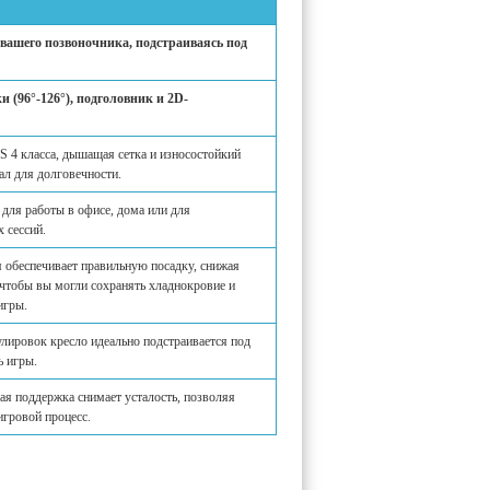
вашего позвоночника, подстраиваясь под
 (96°-126°), подголовник и 2D-
 4 класса, дышащая сетка и износостойкий
л для долговечности.
для работы в офисе, дома или для
 сессий.
 обеспечивает правильную посадку, снижая
 чтобы вы могли сохранять хладнокровие и
игры.
лировок кресло идеально подстраивается под
ь игры.
я поддержка снимает усталость, позволяя
игровой процесс.