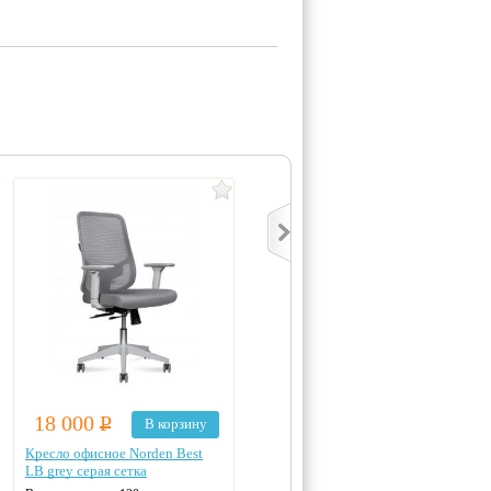
18 000
Р
18 700
Р
В корзину
В корзину
Кресло офисное Norden Best
Кресло офисное Norden Right
LB grey серая сетка
black черная сетка/ткань