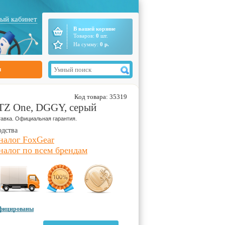
ый кабинет
В вашей корзине
Товаров:
0
шт.
На сумму:
0
р.
ы
Код товара: 35319
TZ One, DGGY, серый
авка. Официальная гарантия.
одства
налог FoxGear
налог по всем брендам
ифицированы