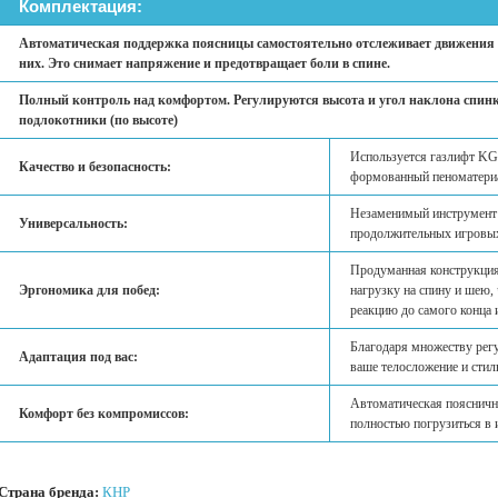
Комплектация:
Автоматическая поддержка поясницы самостоятельно отслеживает движения 
них. Это снимает напряжение и предотвращает боли в спине.
Полный контроль над комфортом. Регулируются высота и угол наклона спинки
подлокотники (по высоте)
Используется газлифт KGS
Качество и безопасность:
формованный пеноматериа
Незаменимый инструмент 
Универсальность:
продолжительных игровых
Продуманная конструкция
Эргономика для побед:
нагрузку на спину и шею,
реакцию до самого конца 
Благодаря множеству регу
Адаптация под вас:
ваше телосложение и стил
Автоматическая пояснична
Комфорт без компромиссов:
полностью погрузиться в 
Страна бренда:
КНР