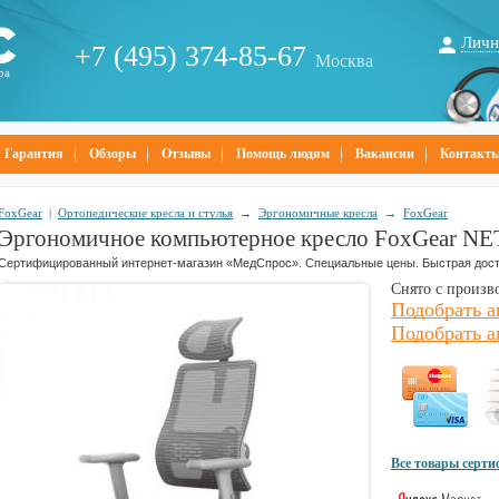
Личн
+7 (495) 374-85-67
Москва
ра
Гарантия
Обзоры
Отзывы
Помощь людям
Вакансии
Контакт
FoxGear
|
Ортопедические кресла и стулья
→
Эргономичные кресла
→
FoxGear
Эргономичное компьютерное кресло FoxGear NE
Сертифицированный интернет-магазин «МедСпрос». Специальные цены. Быстрая дост
Снято с произв
Подобрать а
Подобрать а
Все товары серт