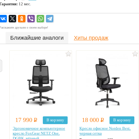
Гарантия:
12 мес.
Расскажите друзьям о своем выборе!
Ближайшие аналоги
Хиты продаж
17 990
Р
18 000
Р
В корзину
В корзину
Эргономичное компьютерное
Кресло офисное Norden Best,
кресло FoxGear NETZ One,
черная сетка
DGBK, чёрный