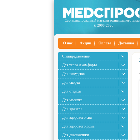
Сертифицированный магазин официального диле
© 2006-2026
О нас
Акции
Оплата
Доставка
Спецпредложения
Для тепла и комфорта
Для похудения
Для спорта
Для отдыха
Для массажа
Для красоты
Для здорового сна
Для здорового дома
Для диагностики