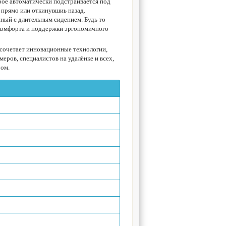
орое автоматически подстраивается под
е прямо или откинувшиь назад.
ный с длительным сидением. Будь то
 комфорта и поддержки эргономичного
сочетает инновационные технологии,
ров, специалистов на удалёнке и всех,
ром.