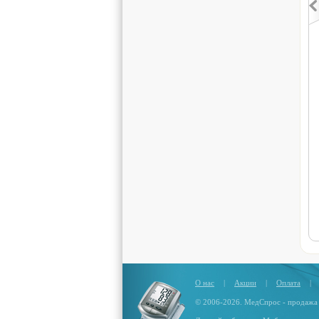
О нас
|
Акции
|
Оплата
|
© 2006-2026. МедСпрос - продажа