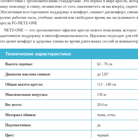
соответствии с эргономическими стандартами. Это первое в мире кресло, кот
вашу поясницу и спину, независимо от того, наклоняетесь ли вы вперёд, сидит
Обеспечивая всестороннюю поддержку и комфорт, снимает дискомфорт, связан
долгие рабочие часы, учебные занятия или свободное время, вы заслуживаете
кресла FG-NETZ-ONE
NETZ-ONE — это эргономичное офисное кресло нового поколения, которое 
адаптивную поддержку и многофункциональность. Идеально подходит для гейме
кто ценит комфорт и здоровье спины во время длительных сессий за компьюте
Технические характеристики:
Высота сиденья:
62 - 79 см
Диапазон наклона спинки:
до 126°
Общая высота кресла:
111 - 140 см
Максимальная нагрузка:
136 кг
Вес нетто:
20.6 кг
Материал обивки:
ткань, сетка
Подлокотники:
да
Цвет:
черный