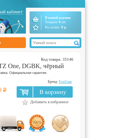
ый кабинет
В вашей корзине
Товаров:
0
шт.
На сумму:
0
р.
ы
Код товара: 35146
TZ One, DGBK, чёрный
авка. Официальная гарантия.
Бренд:
FoxGear
0
Р
В корзину
Добавить в избранное