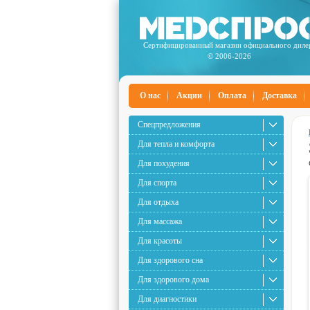
Сертифицированный магазин официального диле
© 2006-2026
О нас
Акции
Оплата
Доставка
Спецпредложения
Для тепла и комфорта
Для похудения
Для спорта
Для отдыха
Для массажа
Для красоты
Для здорового сна
Для здорового дома
Для диагностики