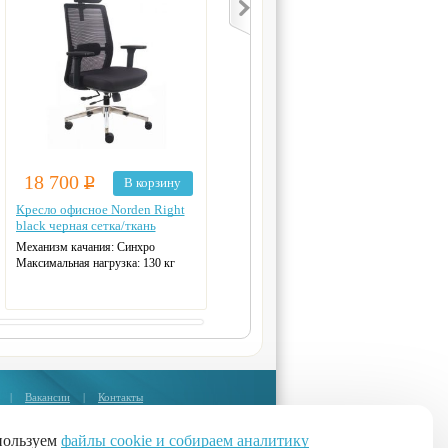
18 700
Р
18 700
Р
В корзину
В корзину
Кресло офисное Norden Right
Кресло офисное Norden Best
black черная сетка/ткань
grey серая сетка
Механизм качания:
Синхро
Выдерживает вес 120 кг
Максимальная нагрузка:
130 кг
Ширина сиденья:
50
Материал обивки:
сетка, ткань
Материал каркаса:
Пластик
|
Вакансии
|
Контакты
Москва:
+7 (495) 374-85-67
пользуем
файлы cookie и собираем аналитику