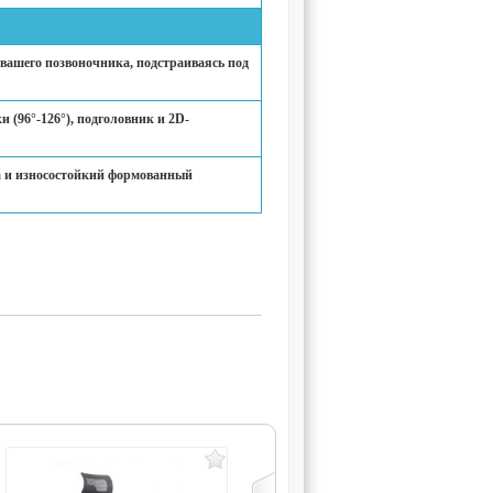
вашего позвоночника, подстраиваясь под
 (96°-126°), подголовник и 2D-
ка и износостойкий формованный