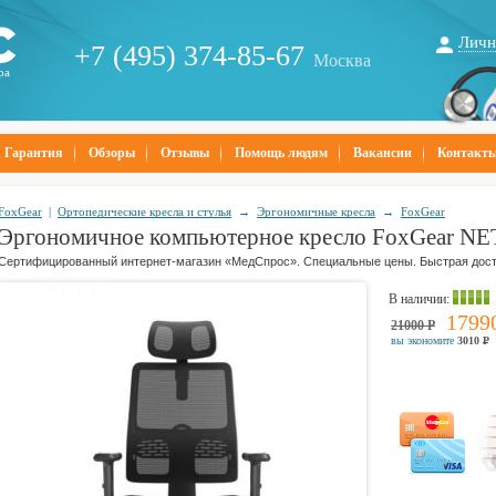
Личн
+7 (495) 374-85-67
Москва
ра
Гарантия
Обзоры
Отзывы
Помощь людям
Вакансии
Контакт
FoxGear
|
Ортопедические кресла и стулья
→
Эргономичные кресла
→
FoxGear
Эргономичное компьютерное кресло FoxGear NE
Сертифицированный интернет-магазин «МедСпрос». Специальные цены. Быстрая дост
В наличии
:
1799
21000
Р
вы экономите
3010
Р