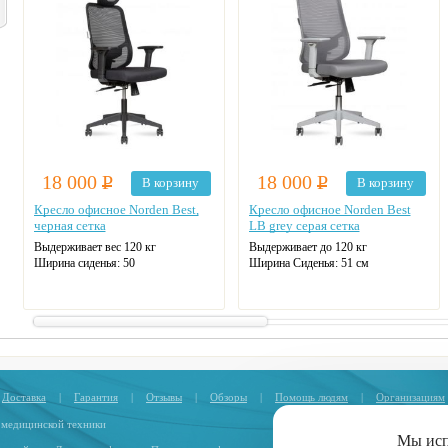
18 000
Р
18 000
Р
В корзину
В корзину
Кресло офисное Norden Best,
Кресло офисное Norden Best
черная сетка
LB grey серая сетка
Выдерживает вес 120 кг
Выдерживает до 120 кг
Ширина сиденья:
50
Ширина Сиденья:
51 см
Регулировка сидения по глубине:
Сиденье материал:
Ткань
Да
Сиденье наполнение:
ППУ
Материал крестовины:
Нейлон
Доставка
|
Гарантия
|
Отзывы
|
Обзоры
|
Помощь людям
|
Организациям
 медицинской техники
Мы ис