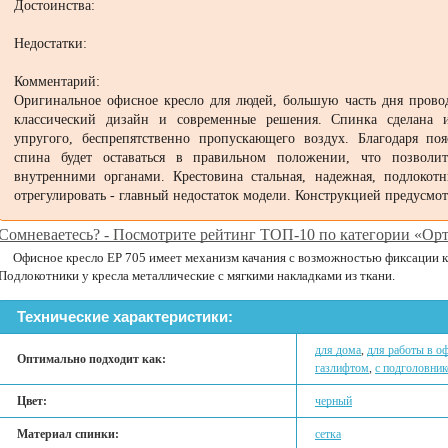
Достоинства:
Недостатки:
Комментарий:
Оригинальное офисное кресло для людей, большую часть дня прово
классический дизайн и современные решения. Спинка сделана из
упругого, беспрепятственно пропускающего воздух. Благодаря п
спина будет оставаться в правильном положении, что позволи
внутренними органами. Крестовина стальная, надежная, подлокот
отрегулировать - главный недостаток модели. Конструкцией предусмот
Сомневаетесь? - Посмотрите рейтинг ТОП-10 по категории «Орт
Офисное кресло EP 705 имеет механизм качания с возможностью фиксации к
Подлокотники у кресла металлические с мягкими накладками из ткани.
Технические характеристики:
для дома
,
для работы в о
Оптимально подходит как:
газлифтом
,
с подголовни
Цвет:
черный
Материал спинки:
сетка