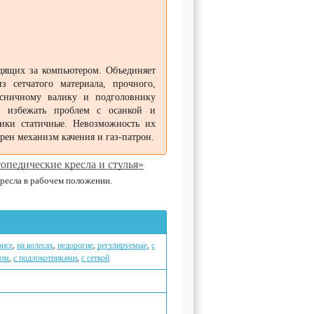
дящих за компьютером. Объединяет
 сетчатого материала, прочного,
оясничному валику и подголовнику
т избежать проблем с осанкой и
ники статичные. Невозможность их
рен механизм качения и газ-патрон.
опедические кресла и стулья»
ресла в рабочем положении.
фисе
,
на колесах
,
недорогие
,
регулируемые
,
с
ком
,
с подлокотниками
,
с сеткой