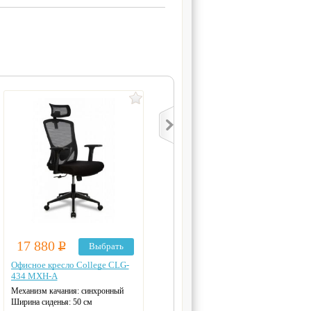
17 880
Р
17 980
Р
Выбрать
Выбрать
Офисное кресло College CLG-
Офисное кресло College HLC-
434 MXH-A
1500H
Механизм качания: синхронный
Механизм качания: топ ган
Ширина сиденья: 50 см
Ширина сиденья: 50 см