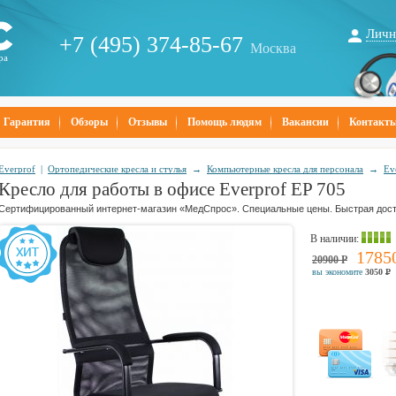
Личн
+7 (495) 374-85-67
Москва
ра
Гарантия
Обзоры
Отзывы
Помощь людям
Вакансии
Контакт
Everprof
|
Ортопедические кресла и стулья
→
Компьютерные кресла для персонала
→
Ev
Кресло для работы в офисе Everprof EP 705
Сертифицированный интернет-магазин «МедСпрос». Специальные цены. Быстрая дост
В наличии
:
1785
20900
Р
вы экономите
3050
Р