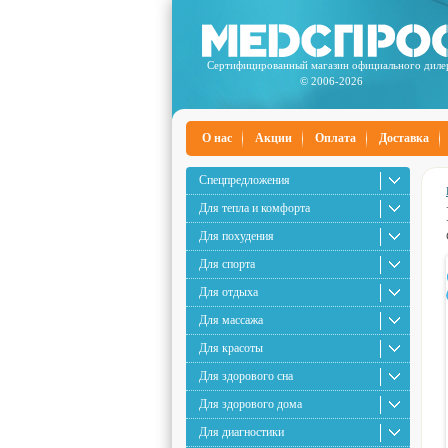
Сертифицированный магазин официального диле
© 2006-2026
О нас
Акции
Оплата
Доставка
Спецпредложения
Для тепла и комфорта
Для похудения
Для спорта
Для отдыха
Для массажа
Для красоты
Для здорового сна
Для здорового дома
Для диагностики