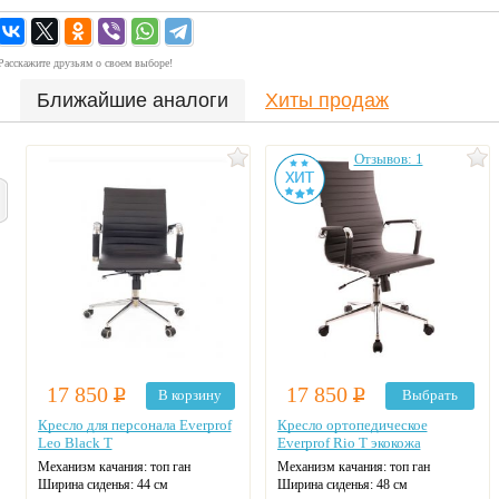
Расскажите друзьям о своем выборе!
Ближайшие аналоги
Хиты продаж
Отзывов: 1
17 850
Р
17 850
Р
В корзину
Выбрать
Кресло для персонала Everprof
Кресло ортопедическое
Leo Black T
Everprof Rio T экокожа
Механизм качания: топ ган
Механизм качания: топ ган
Ширина сиденья: 44 см
Ширина сиденья: 48 см