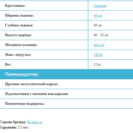
Крестовина:
стальная
Ширина сиденья:
44 см
Глубина сиденья:
49 см
Высота сиденья:
46 - 53 см
Механизм качания:
топ ган
Макс. нагрузка:
120 кг
Вес:
12 кг
Преимущества:
Прочная металлический каркас.
Подлокотники с мягкими накладками.
Поясничная поддержка.
Страна бренда:
Беларусь
Гарантия:
12 мес.