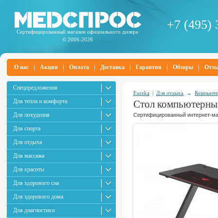
+7 (495) 
Сертифицированный магазин официального дилера
© 2006-2026
О нас
Акции
Оплата
Доставка
Гарантия
Обзоры
Отз
Спецпредложения
Eureka
|
Для отдыха
→
Компьюте
Для тепла и комфорта
Стол компьютерны
Для похудения
Сертифицированный интернет-маг
Для спорта
Для отдыха
Для массажа
Для красоты
Для здорового сна
Для здорового дома
Для диагностики