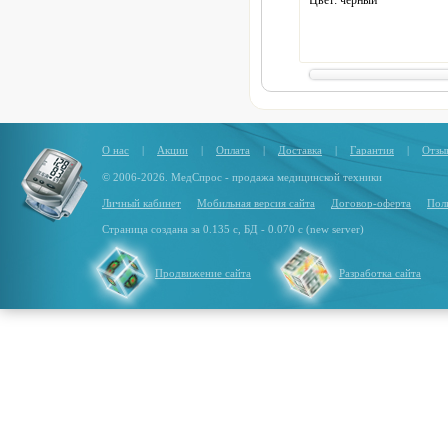
Цвет: черный
О нас
|
Акции
|
Оплата
|
Доставка
|
Гарантия
|
Отзы
© 2006-2026. МедСпрос - продажа медицинской техники
Личный кабинет
Мобильная версия сайта
Договор-оферта
Пол
Страница создана за 0.135 с, БД - 0.070 с (new server)
Продвижение сайта
Разработка сайта