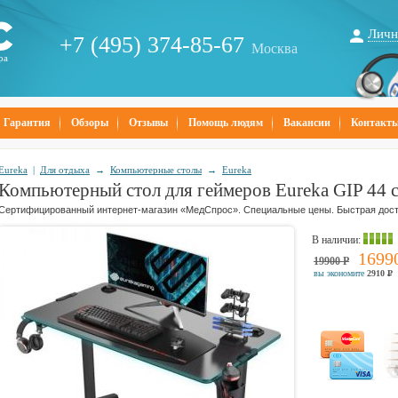
Личн
+7 (495) 374-85-67
Москва
ра
Гарантия
Обзоры
Отзывы
Помощь людям
Вакансии
Контакт
Eureka
|
Для отдыха
→
Компьютерные столы
→
Eureka
Компьютерный стол для геймеров Eureka GIP 44 
Сертифицированный интернет-магазин «МедСпрос». Специальные цены. Быстрая дост
В наличии
:
1699
19900
Р
вы экономите
2910
Р