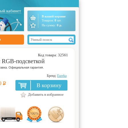
ый кабинет
В вашей корзине
Товаров:
0
шт.
На сумму:
0
р.
ы
Код товара: 32561
с RGB-подсветкой
авка. Официальная гарантия.
Бренд:
Eureka
0
Р
В корзину
Добавить в избранное