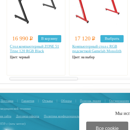
16 990
Р
17 120
Р
В корзину
Выбрать
Стол компьютерный ZONE 51
Компьютерный стол с RGB
Trine 120 RGB Black
подсветкой Gamelab Monolith
Цвет: черный
Цвет: на выбор
Доставка
|
Гарантия
|
Отзывы
|
Обзоры
|
Помощь людям
|
Организациям
 медицинской техники
Мы ис
ия сайта
Договор-оферта
Политика конфиденциальности
.059 с (new server)
Все cookie