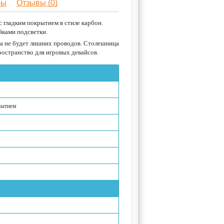
ры
Отзывы (0)
с гладким покрытием в стиле карбон.
ками подсветки.
да не будет лишних проводов. Столешница
ространство для игровых девайсов.
рытием