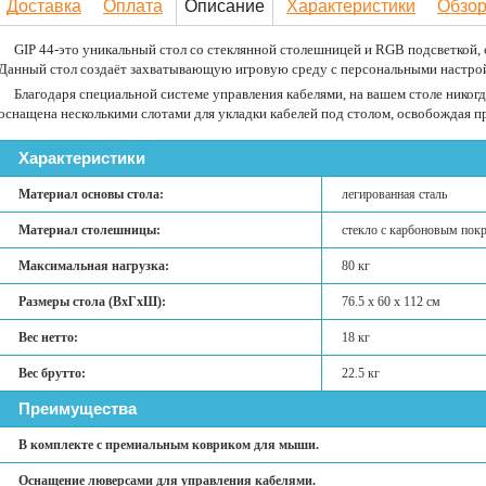
Доставка
Оплата
Описание
Характеристики
Обзо
GIP 44-это уникальный стол со стеклянной столешницей и RGB подсветкой, 
Данный стол создаёт захватывающую игровую среду с персональными настрой
Благодаря специальной системе управления кабелями, на вашем столе никог
оснащена несколькими слотами для укладки кабелей под столом, освобождая п
Характеристики
Материал основы стола:
легированная сталь
Материал столешницы:
стекло с карбоновым пок
Максимальная нагрузка:
80 кг
Размеры стола (ВхГхШ):
76.5 х 60 х 112 см
Вес нетто:
18 кг
Вес брутто:
22.5 кг
Преимущества
В комплекте с премиальным ковриком для мыши.
Оснащение люверсами для управления кабелями.