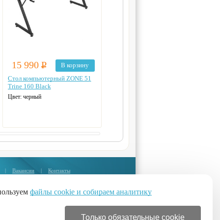
15 990
Р
15 990
Р
В корзину
В корзину
Стол компьютерный ZONE 51
Стол для компьютера Eureka
Trine 160 Black
ZX-SS120B-RBB Brown
Цвет: черный
Цвет: коричневый
|
Вакансии
|
Контакты
Москва:
+7 (495) 374-85-67
пользуем
файлы cookie и собираем аналитику
Санкт-Петербург:
бесплатные звонки из регионов:
Только обязательные cookie
email:
shop@medspros.ru