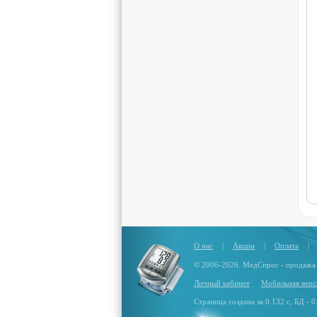
О нас
|
Акции
|
Оплата
|
© 2006-2026. МедСпрос - продажа
Личный кабинет
Мобильная верс
Страница создана за 0.132 с, БД - 0