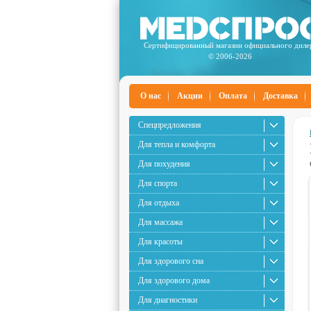
Сертифицированный магазин официального диле
© 2006-2026
О нас
Акции
Оплата
Доставка
Спецпредложения
Для тепла и комфорта
Для похудения
Для спорта
Для отдыха
Для массажа
Для красоты
Для здорового сна
Для здорового дома
Для диагностики